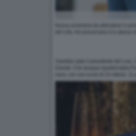
Nuova avventura da allenatore in prima 
del Lille. Ad annunciarlo è lo stesso 
Sarebbe stato il presidente del Losc, 
Davide. Che dunque ripartirà dalla Fr
mesi, con uno score di 14 vittorie, 11 