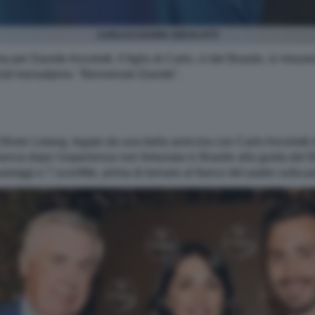
CARLO E DAVIDE ANCELOTTI
per Davide Ancelotti. Il figlio di Carlo, ct del Brasile, si misure
club transalpino: "Benvenuto Davide".
Olivier Letang, legato da una bella amicizia con Carlo Ancelotti 
ancia dopo l'esperienza non fortunata in Brasile alla guida del
pareggi e 7 sconfitte, prima di tornare al fianco del padre sulla