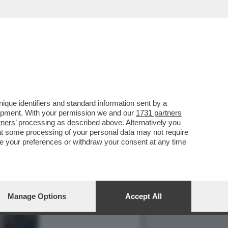
que identifiers and standard information sent by a
lopment. With your permission we and our
1731 partners
tners
’ processing as described above. Alternatively you
at some processing of your personal data may not require
nge your preferences or withdraw your consent at any time
Manage Options
Accept All