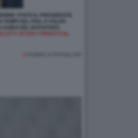
EBBE STATO IL PRESIDENTE
I TEMPI DEL PSG, A VOLER
A GUIDA DEL BOTAFOGO,
ELOTTI JR ERA TORNATO AL
GUARDA LA FOTOGALLERY