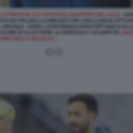
LA FRANCIA: È IL NUOVO ALLENATORE DEL LILLE -
SAR
GATO DA UNA BELLA AMICIZIA CON CARLO ANCELOTTI DA
L BRASILE - DOPO L'ESPERIENZA NON FORTUNATA ALL
CORE DI 14 VITTORIE, 11 PAREGGI E 7 SCONFITTE,
ANC
CHINA DELLA SELEÇAO…