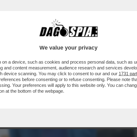
We value your privacy
 on a device, such as cookies and process personal data, such as uni
ising and content measurement, audience research and services deve
gh device scanning. You may click to consent to our and our
1731 par
ferences before consenting or to refuse consenting. Please note th
essing. Your preferences will apply to this website only. You can cha
on at the bottom of the webpage.