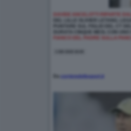
DAVIDE ANCELOTTI RIPARTE DAL
DEL LILLE OLIVIER LETANG, LE
PUNTARE SUL FIGLIO DEL CT DE
DURATA CINQUE MESI, CON UNO S
FIANCO DEL PADRE SULLA PAN
1 GIU 2026 18:40
Da
corrieredellosport.it