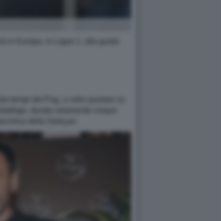
rà in Europa, in Ligue 1, alla guida
dai tempi del Psg, a voler puntare su
 Botafogo, durata solamente cinque
 panchina della Seleçao.