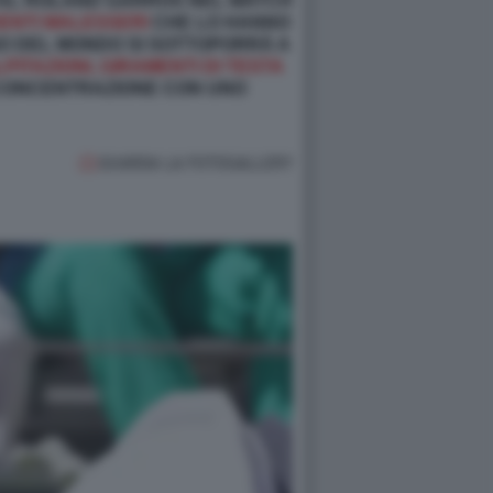
 AL ROLAND GARROS NEL MATCH
UENTI MALESSERI
CHE LO HANNO
UNO DEL MONDO SI SOTTOPORRÀ A
PITAZIONI, GIRAMENTI DI TESTA
 CONCENTRAZIONE CON UNO
GUARDA LA FOTOGALLERY