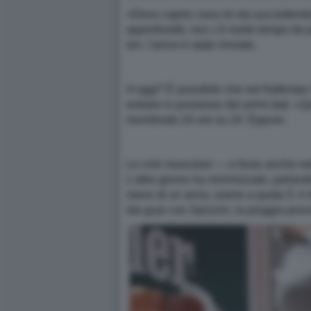
«Devo capire cosa mi sta succedendo»
approfonditi, non c'è molto tempo da 
ieri, l'arrivo è stato rinviato.
A oggi? È possibile che nel frattemp
entrare in possesso dei primi dati. «
monitorato 24 ore su 24. Eppure.
Le crisi muscolari — e forse anche nell
L'altro giorno ha minimizzato, parland
meno di un anno, siamo a quota 5: il r
dai guai con Spizzirri, la pioggia prov