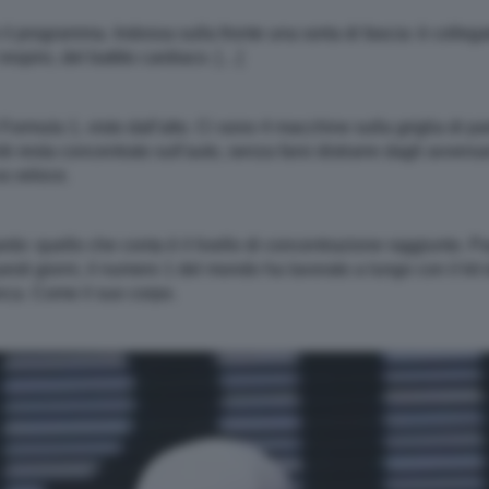
il programma. Indossa sulla fronte una sorta di fascia: è colleg
respiro, del battito cardiaco. […]
ormula 1, visto dall'alto. Ci sono 4 macchine sulla griglia di par
k resta concentrato sull'auto, senza farsi distrarre dagli avversa
a veloce.
rdo: quello che conta è il livello di concentrazione raggiunto. P
questi giorni, il numero 1 del mondo ha lavorato a lungo con il kit 
nca. Come il suo corpo.