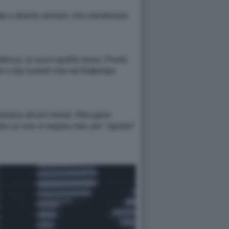
ata a diversi sensori, che monitorano
tenza, la sua è quella rossa. Pronti,
ri o dai numeri che nel frattempo
assano alcuni minuti. Altra gara:
da cui non si separa mai: per "ripulire"