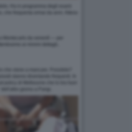
ndolo. Ha in programma degli esami
o, che frequenta ormai da anni. Atteso
 a Montecarlo da venerdì — per
entissimo ai minimi dettagli,
spiro che viene a mancare. Possibile?
pisodi stanno diventando frequenti. In
t policy di Melbourne che lo tira fuori
dell'altro giorno a Parigi.