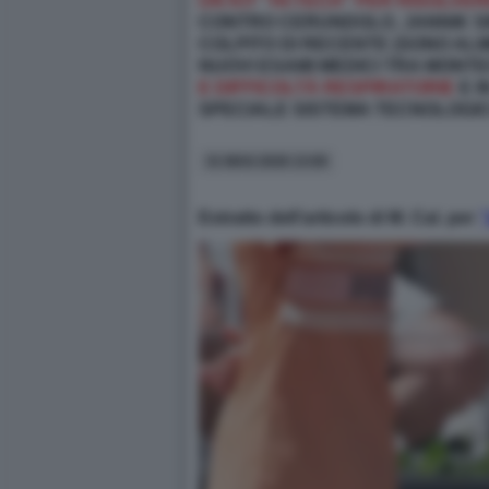
UN KIT “HI-TECH” PER RISOLVER
CONTRO CERUNDOLO, JANNIK S
COLPITO DI RECENTE (SONO ALM
NUOVI ESAMI MEDICI TRA MONT
E DIFFICOLTÀ RESPIRATORIE
E I
SPECIALE SISTEMA TECNOLOGI
31 MAG 2026 13:00
Estratto dell’articolo di M. Cal. per
“