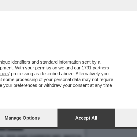
que identifiers and standard information sent by a
lopment. With your permission we and our
1731 partners
tners
’ processing as described above. Alternatively you
at some processing of your personal data may not require
nge your preferences or withdraw your consent at any time
Manage Options
Accept All