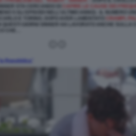
E I PROBLEMI DEL “ROBOT” SINNER –
DOPO IL CROLLO
INNER STA CERCANDO DI
CAPIRE LE CAUSE DEI FREQ
ENO 5 GLI EPISODI NELL’ULTIMO ANNO) - IL NUMERO 
ECARLO E TORINO, DOPO AVER LAMENTATO
CRAMPI, PAL
N QUESTI GIORNI SINNER HA LAVORATO ANCHE SULLA
CO CHE…
la Repubblica”