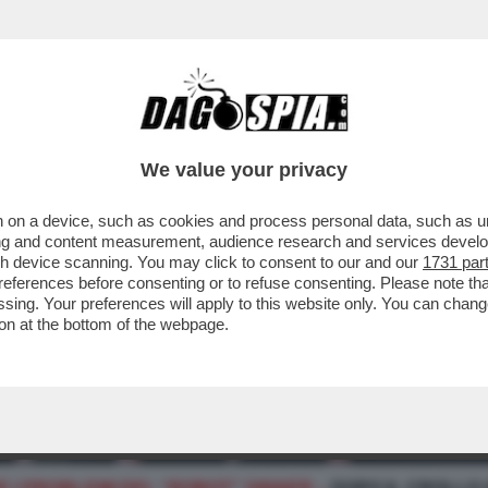
We value your privacy
 on a device, such as cookies and process personal data, such as uni
ising and content measurement, audience research and services deve
gh device scanning. You may click to consent to our and our
1731 par
ferences before consenting or to refuse consenting. Please note th
essing. Your preferences will apply to this website only. You can cha
on at the bottom of the webpage.