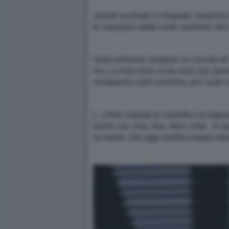
Jannik accende il computer. Inserisce 
le variazioni delle onde cerebrali, del 
Sullo schermo compare un circuito di F
via. La macchina va da sola: più Janni
compaiono sullo schermo, più l'auto v
[…] Non importa la classifica al tragua
pronti, via. Una, due, dieci volte. In 
la mente, che oggi sembra troppo sta