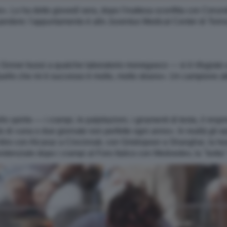
. Lo ha detto giovedì sera, dopo l'inattesa sconfitta con Ceru
perdere: l'appuntamento è allo Juventus Medical Center di Torin
o Sinner bussi a qualche laboratorio monegasco — si è rifugiato
Quello che mi è successo è molto, molto strano». Un campione att
o spirito — i crampi, le palpitazioni, i giramenti di testa, il re
o di «una o due giornate non perfette ogni anno». In realtà gli e
itiro con Alcaraz a Cincinnati, con Griekspoor a Shanghai, la hea
videnziale dopo i crampi al Foro Italico con Medvedev, la "botta" 