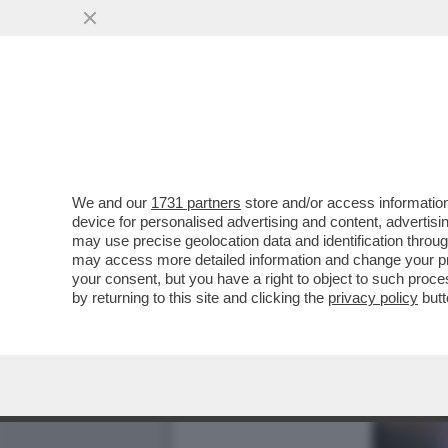
We and our
1731 partners
store and/or access information
device for personalised advertising and content, advert
may use precise geolocation data and identification throu
may access more detailed information and change your pre
your consent, but you have a right to object to such proc
by returning to this site and clicking the
privacy policy
butt