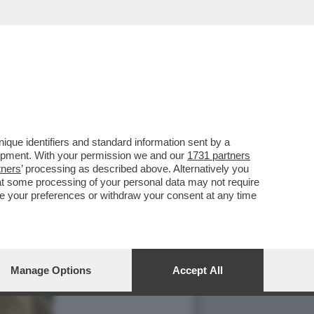
que identifiers and standard information sent by a
lopment. With your permission we and our
1731 partners
tners
’ processing as described above. Alternatively you
at some processing of your personal data may not require
nge your preferences or withdraw your consent at any time
Manage Options
Accept All