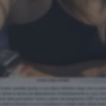
ICARDI CHINA SUAREZ
 Suárez sarebbe giunta a una rottura definitiva dopo che un pres
spinto la donna ad abbandonare immediatamente la casa coniugal
fuse dalla giornalista Yanina Latorre nel programma SQP su Amé
ell'ex interista in cui si richiedeva il contatto della Ojeda tra