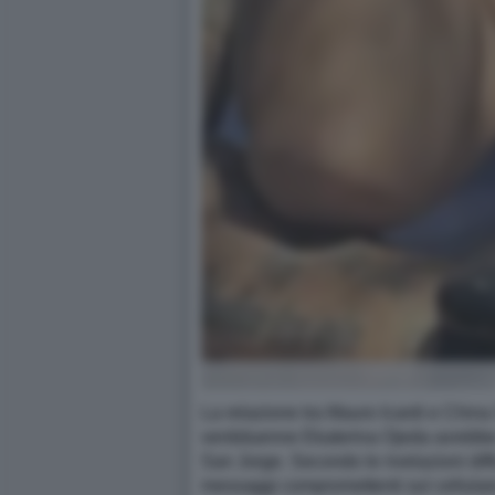
La relazione tra Mauro Icardi e China
ventiduenne Ekaterina Ojeda avrebbe 
San Jorge. Secondo le rivelazioni dif
messaggi compromettenti sul cellulare d