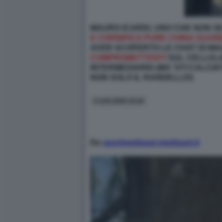
MAURO ICARDI, UNO CHE NON S
E CORNIFICA PURE CHINA SUAR
AVER SCOPERTO LE CHAT DI MA
COMPROMETTENTI
SUL CELLULA
INTERMEDIARIO (MA 'STI CALCI
NON SOLO IL RANDELLO!)
3 LUG 2026 14:24
Da
sportmediaset.mediaset.it