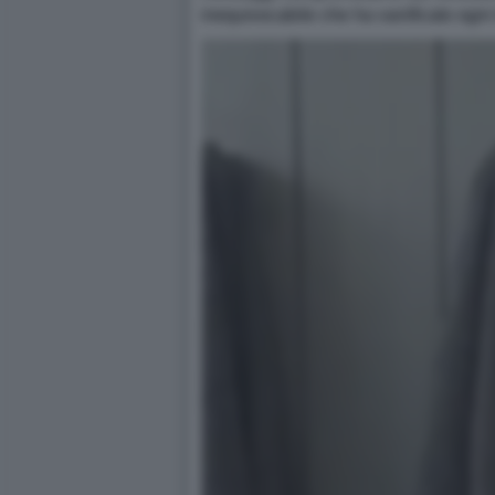
inequivocabile che ha vanificato ogni t