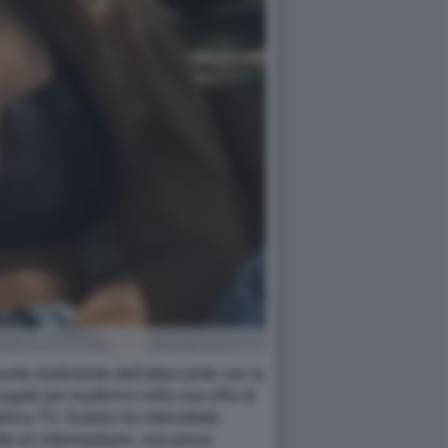
unto tradimento dell'attaccante con la
e per trasferirsi nella sua villa di
rica TV, Suàrez ha intercettato
mite un intermediario, una prova