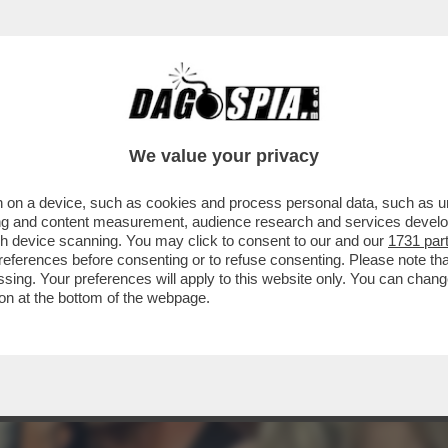
We value your privacy
 on a device, such as cookies and process personal data, such as uni
ising and content measurement, audience research and services deve
gh device scanning. You may click to consent to our and our
1731 par
ferences before consenting or to refuse consenting. Please note th
essing. Your preferences will apply to this website only. You can cha
on at the bottom of the webpage.