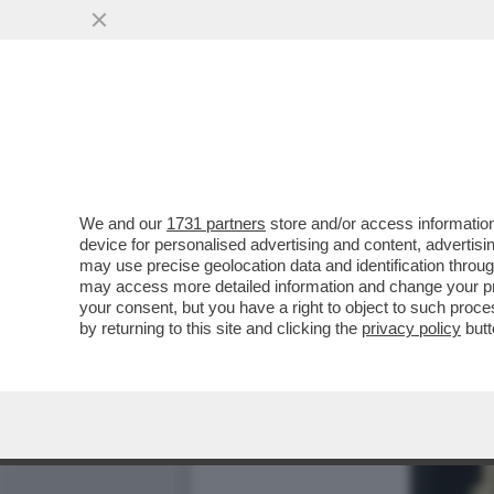
We and our
1731 partners
store and/or access information
device for personalised advertising and content, advert
may use precise geolocation data and identification throu
may access more detailed information and change your pre
your consent, but you have a right to object to such proc
by returning to this site and clicking the
privacy policy
butt