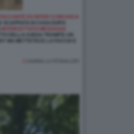
ACCANTE EX INTER CI RICASCA
BE SCAPPATA DI CASA DOPO
A
INTERCETTATO MESSAGGI
ATTO DELLA OJEDA TRAMITE UN
IO? MA METTETECE LA FACCIA E
GUARDA LA FOTOGALLERY