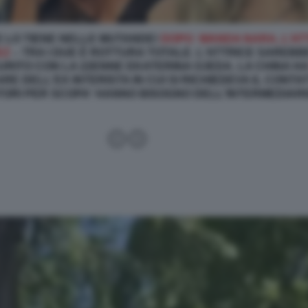
E LO TIENE NELLE MUTANDE!
DOPO WANDA NARA, L’ATT
EZ
– TRA I DUE È ROTTURA TOTALE. L'ATTRICE SAREB
URITO CON LA 22ENNE EKATERINA OJEDA. LA CHINA H
RE DELL'EX INTERISTA IN CUI SI RICHIEDEVA IL CONT
ATORI PER SCOPA' HANNO BISOGNO DELL'INTERMEDIAR