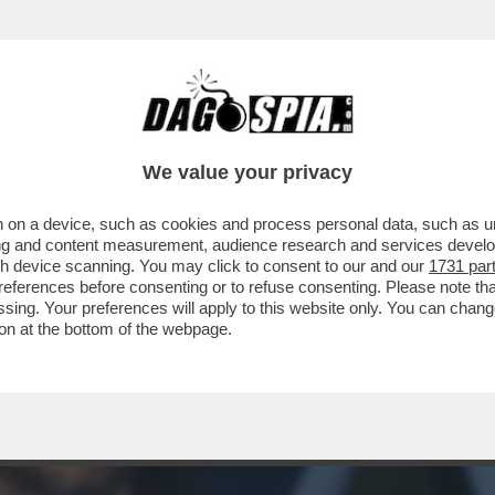
We value your privacy
 on a device, such as cookies and process personal data, such as uni
ising and content measurement, audience research and services deve
gh device scanning. You may click to consent to our and our
1731 par
ferences before consenting or to refuse consenting. Please note th
essing. Your preferences will apply to this website only. You can cha
on at the bottom of the webpage.