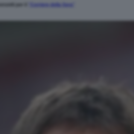
nzetti per il
“Corriere della Sera”