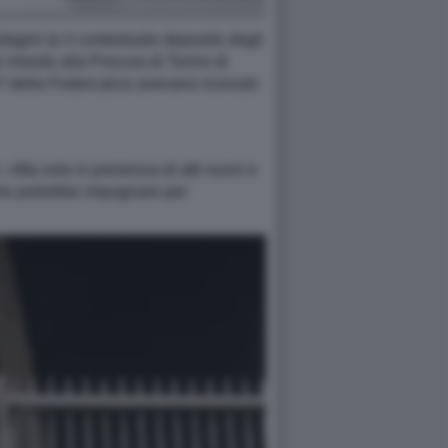
dagini (e il contestuale deposito degli
i chiesto alla Procura di Torino di
07 della Federcalcio avevano ricevuto
. «Ma solo in presenza di atti nuovi e
atore potrebbe impugnare per