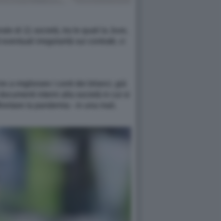
le di 11 società, tra le quali la Juve,
entuali irregolarità sui contratti, ci
 a migliorare i conti dei bilanci, già
documenti interni alla società in cui si
ffrontare la pandemia - in una mail,