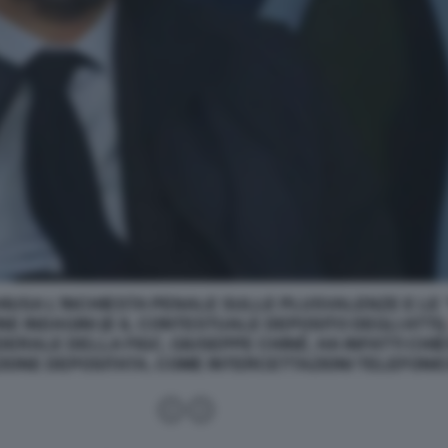
HIUSA L'INCHIESTA PENALE SULLE PLUSVALENZE E LE 
NE INDAGINI (E IL CONTESTUALE DEPOSITO DEGLI ATTI)
DERALE DELLA FIGC, GIUSEPPE CHINÉ, HA INFATTI CHI
ONE DEPOSITATA, COME INTERCETTAZIONI TELEFONI