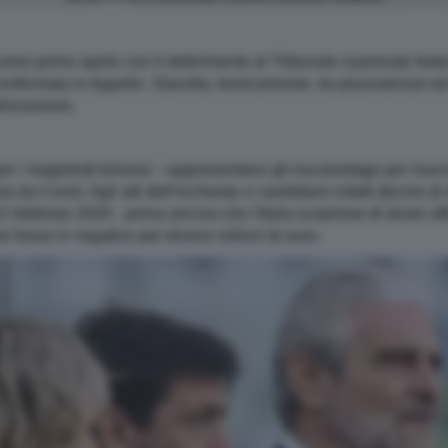
corso primo aprile con il deferimento al Tribunale nazionale federa
onfermata in Appello. Stavolta, teoricamente, tra plusvalenze ed ev
lizzazione.
 i magistrati torinesi - rappresentano gli escamotage per riuscire
da Covid. Agli atti dell'inchiesta ci sarebbero infatti decine di 
l 21 febbraio 2020 - prima ancora che l'Italia scoprisse di dover a
 fosse in negativo per diversi milioni di euro.