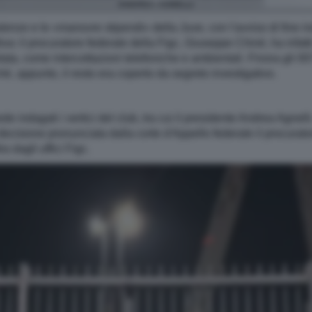
ANDREA AGNELLI
lenze e le «manovre stipendi» della Juve, con l'avviso di fine in
tiva: il procuratore federale della Figc, Giuseppe Chiné, ha infatt
a, come intercettazioni telefoniche e ambientali. Finora gli 0
hé, appunto, il resto era coperto da segreto investigativo.
 indagati i vertici del club, tra cui il presidente Andrea Agnelli
la decisione pronunciata dalla corte d'Appello federale il procur
a dagli uffici Figc.