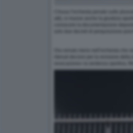
Chiusa l'inchiesta penale sulle plusva
atti), si muove anche la giustizia spor
conoscere la documentazione depositat
solo due decreti di perquisizione poic
Ora venuto meno nell'inchiesta che vede
ritenuti decisivi per la revisione del
revocazione» la sentenza sportiva, filtr