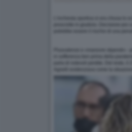
L'inchiesta sportiva si era chiusa lo s
prosciolte in giudizio. Decisione poi c
potrebbe essere il rischio di una pena
Plusvalenze e «manovre stipendi» - per
in sofferenza ben prima della pandemia 
parla di notevoli perdite. Del resto, i
Agnelli evidenziava come la situazione