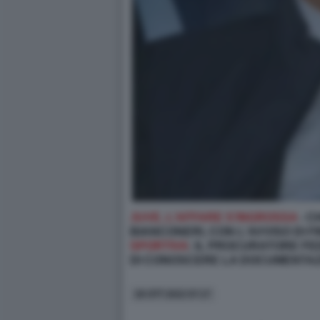
JUVE, L’AFFARE S’INGROSSA
- C
BIANCONERI, CON L'AVVISO DI FI
SPORTIVA
: IL PROCURATORE FE
DI CONOSCERE LA DOCUMENTAZI
28 OTT 2022 07:17