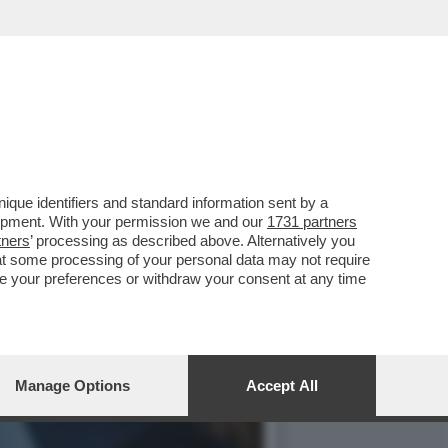
que identifiers and standard information sent by a
lopment. With your permission we and our
1731 partners
tners
’ processing as described above. Alternatively you
at some processing of your personal data may not require
nge your preferences or withdraw your consent at any time
Manage Options
Accept All