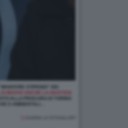
“MANOVRE STIPENDI” DEI
,
SI MUOVE ANCHE LA GIUSTIZIA
ESTO ALLA PROCURA DI TORINO
CHE E AMBIENTALI…
GUARDA LA FOTOGALLERY