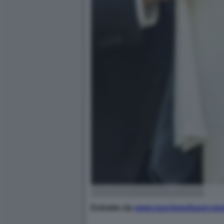
Estratto da
www.sportmediaset.medi