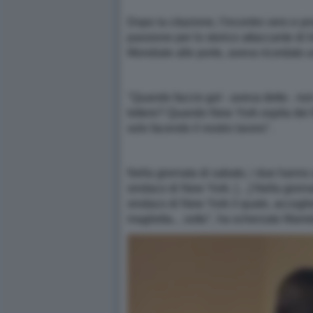
Dopo la citazione, l'incontro vero e p
passione per lo storico attaccante di 
Mondiale alle porte, aveva ricordato u
"Quando faccio gol - aveva detto . no
lettere? Quando New York ospita dei M
solo facendo il nostro lavoro".
Nella giornata di sabato, i due hanno 
sindaco di New York. […] Nella giornat
sindaco di New York il quale, accogli
maglietta... sotto", ha scherzato Mamd