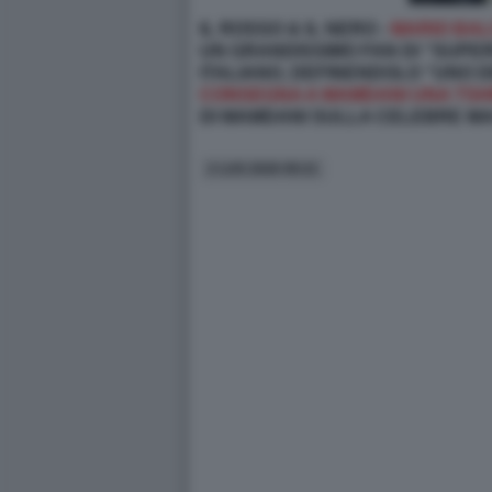
IL ROSSO & IL NERO -
MARIO BAL
UN GRANDISSIMO FAN DI “SUPER
ITALIANO, DEFINENDOLO “UNO D
CONSEGNA A MAMDANI UNA TSHI
DI MAMDANI SULLA CELEBRE MA
2 LUG 2026 09:21