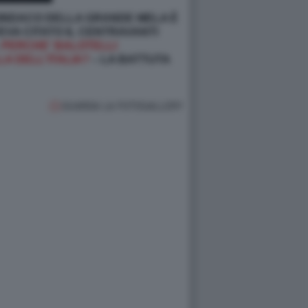
SINDACO DELLA GRANDE MELA È
EVA CITATO IL CENTRAVANTI
–
PERCHE' BALOTELLI
A DELL'ITALIA?
– LA BATTUTA
GUARDA LA FOTOGALLERY