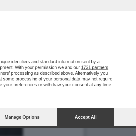
que identifiers and standard information sent by a
lopment. With your permission we and our
1731 partners
tners
’ processing as described above. Alternatively you
at some processing of your personal data may not require
nge your preferences or withdraw your consent at any time
Manage Options
Accept All