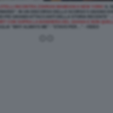
OTELLI INCONTRA ZOHRAN MAMDANI A NEW YORK!
IL 
MARIO”: IN UN DISCORSO DELLO SCORSO 5 GIUGNO AV
EI PIÙ GRANDI ATTACCANTI DELLA STORIA RECENTE” 
RT CON SOPRA LA BANDIERA DEL GHANA E NON QUELL
GLIA “WHY ALWAYS ME”: “STAVO PER…” - VIDEO