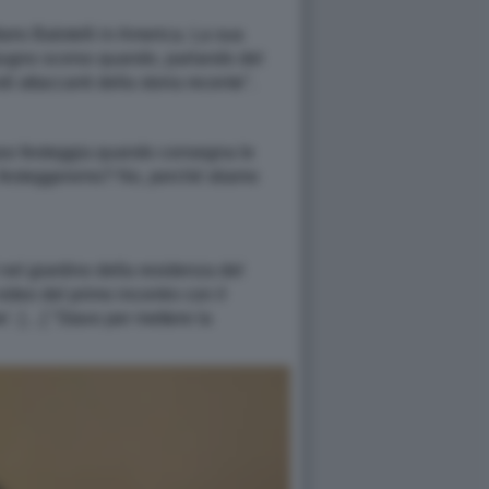
ario Balotelli in America. La sua
5 giugno scorso quando, parlando del
i attaccanti della storia recente".
caso festeggia quando consegna le
o, festeggeremo? No, perché stiamo
 nel giardino della residenza del
video del primo incontro con il
'. […] "Stavo per mettere la