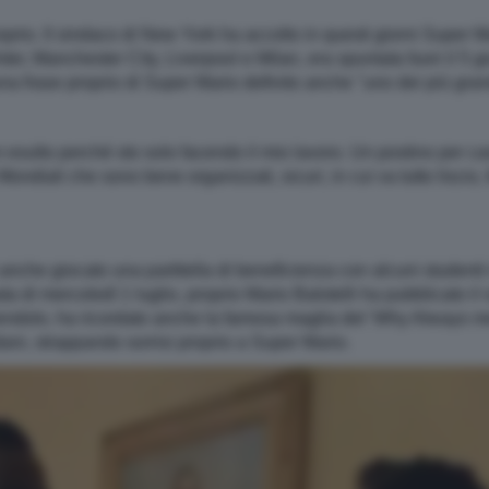
roprio. Il sindaco di New York ha accolto in questi giorni Super M
Inter, Manchester City, Liverpool e Milan, era spuntata fuori il 
na frase proprio di Super Mario definito anche "uno dei più grand
n esulto perché sto solo facendo il mio lavoro. Un postino per 
ondiali che sono bene organizzati, sicuri, in cui va tutto lisci
anche giocato una partitella di beneficienza con alcuni studenti
a di mercoledì 1 luglio, proprio Mario Balotelli ha pubblicato il 
endolo, ha ricordato anche la famosa maglia del 'Why Always me
ani, strappando sorrisi proprio a Super Mario.