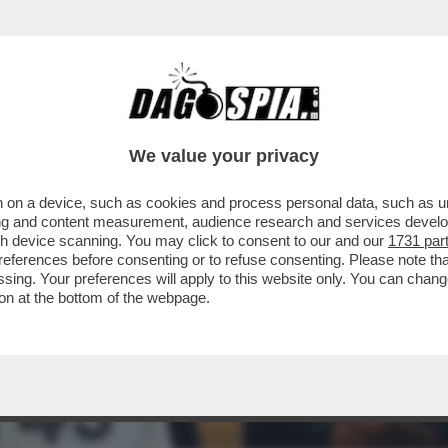
We value your privacy
 on a device, such as cookies and process personal data, such as uni
ising and content measurement, audience research and services deve
gh device scanning. You may click to consent to our and our
1731 par
ferences before consenting or to refuse consenting. Please note th
essing. Your preferences will apply to this website only. You can cha
on at the bottom of the webpage.