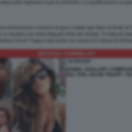
ttaccante nigeriano e gol di Zielinski). La qualificazione ai q
a dura eliminazione e lezione di gioco subita agli ottavi di finale
e in squadra una della Wag più belle del mondo. Si tratta di Iz
tedesco Kevin Trapp e star anche sui social (4,5 milioni di followe
ARTICOLI CORRELATI
25-JAN-2018
IZABEL GOULART, COMPAG
DEL PSG, KEVIN TRAPP: \'S