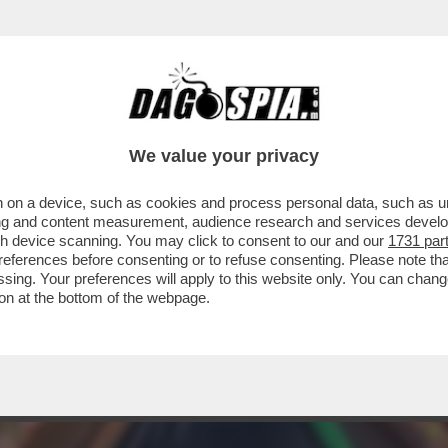
We value your privacy
 on a device, such as cookies and process personal data, such as uni
ising and content measurement, audience research and services deve
gh device scanning. You may click to consent to our and our
1731 par
ferences before consenting or to refuse consenting. Please note th
essing. Your preferences will apply to this website only. You can cha
on at the bottom of the webpage.