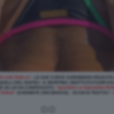
PA CHE PARLA?
- LE SUE CURVE SAREBBERO RIUSCITE
 QUELLI DEL NAPOLI - IL MARITINO, SBATTUTO FUORI 
E SE LEI HA CONFESSATO:
"QUANDO LA SQUADRA PER
 TENGA"
(CHIAMATE UNO BRAVO!) - DI CHI SI TRATTA? -