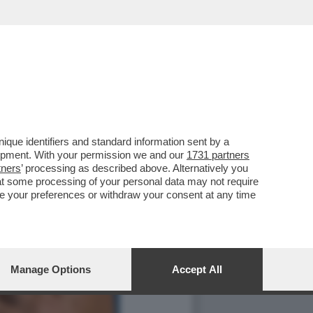
que identifiers and standard information sent by a
lopment. With your permission we and our
1731 partners
tners
’ processing as described above. Alternatively you
at some processing of your personal data may not require
nge your preferences or withdraw your consent at any time
Manage Options
Accept All