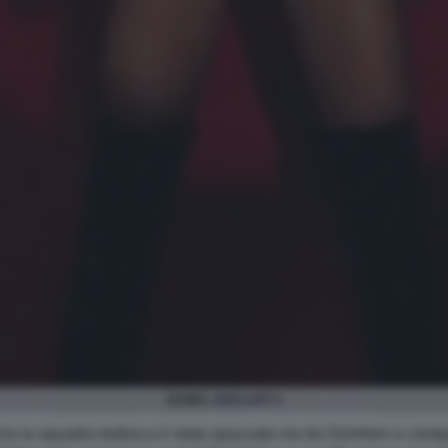
IZABEL GOULART 5
torno la squadra tedesca è stata spazzata via da Osimhen e comp