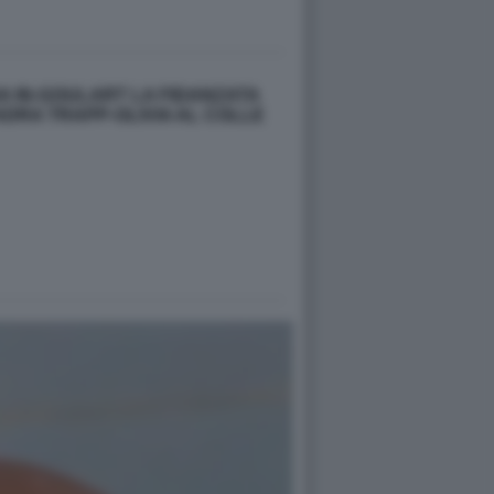
HA IN-GOULART LA FIDANZATA
DRA TRAPP-OLIVIA AL COLLE