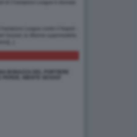
uarti di Champions League è sfumata
 di Champions League contro il Napoli -
abel Goulart, la 38enne supermodella
rs)[...]
NA BONAZZA DEL PORTIERE
E PERDE, NIENTE SESSO\'