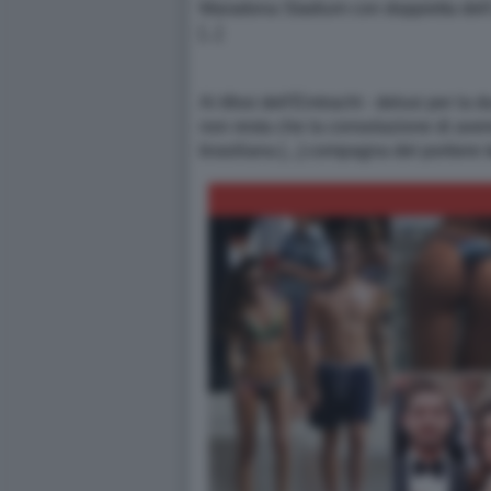
Maradona Stadium con doppietta dell'a
[...]
Ai tifosi dell'Eintracht - delusi per l
non resta che la consolazione di aver
brasiliana [...] compagna del portiere 