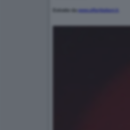
Estratto da
www.affariitaliani.it