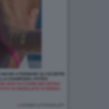
 ANCHE A FERMARE GLI SCONTRI
DALLA CHAMPIONS, POTRA'
DE NON FACCIAMO MAI SESSO.
FOTO SCONSIGLIATE AI DEBOLI
GUARDA LA FOTOGALLERY