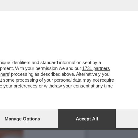
que identifiers and standard information sent by a
lopment. With your permission we and our
1731 partners
tners
’ processing as described above. Alternatively you
at some processing of your personal data may not require
nge your preferences or withdraw your consent at any time
Manage Options
Accept All