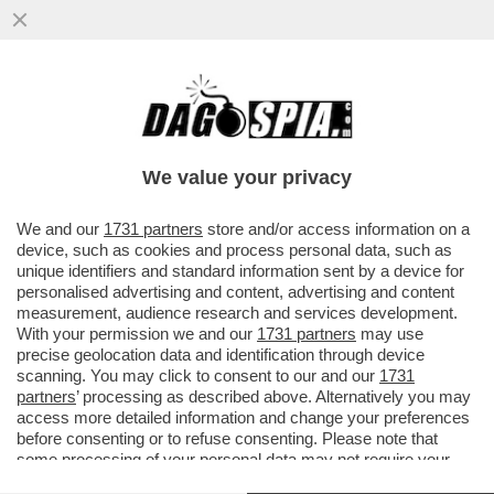
We value your privacy
We and our
1731 partners
store and/or access information on a
device, such as cookies and process personal data, such as
unique identifiers and standard information sent by a device for
personalised advertising and content, advertising and content
measurement, audience research and services development.
With your permission we and our
1731 partners
may use
precise geolocation data and identification through device
scanning. You may click to consent to our and our
1731
partners
’ processing as described above. Alternatively you may
OGNI TANTO UNA BOTTA DI CULO CI VUOLE! PER LA
access more detailed information and change your preferences
ROMA UN FINALE DA IMPAZZIRE: SEGNA DUE GOL
before consenting or to refuse consenting. Please note that
NEL RECUPERO E RIBALTA IL PARMA. LA CORSA
some processing of your personal data may not require your
CHAMPIONS E' PIU' APERTA CHE MAI -
MALEN
consent, but you have a right to object to such processing. Your