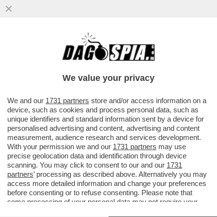
We value your privacy
We and our
1731 partners
store and/or access information on a
device, such as cookies and process personal data, such as
unique identifiers and standard information sent by a device for
personalised advertising and content, advertising and content
measurement, audience research and services development.
With your permission we and our
1731 partners
may use
precise geolocation data and identification through device
IL LUTTO IN DIRETTA
– SCENE SURREALI AL
scanning. You may click to consent to our and our
1731
TERMINE DELLA PARTITA TRA LA REPUBBLICA
partners
’ processing as described above. Alternatively you may
DEMOCRATICA DEL CONGO E L’INGHILTERRA, VINTA
access more detailed information and change your preferences
DAI “TRE LEONI” –
DURANTE LA CONFERENZA
before consenting or to refuse consenting. Please note that
STAMPA POST-GARA, IL CT DELLA SELEZIONE
some processing of your personal data may not require your
AFRICANA, SEBASTIEN DESABRE,
E' STATO
consent, but you have a right to object to such processing. Your
INFORMATO DELLA MORTE DI SUO PADRE
– A