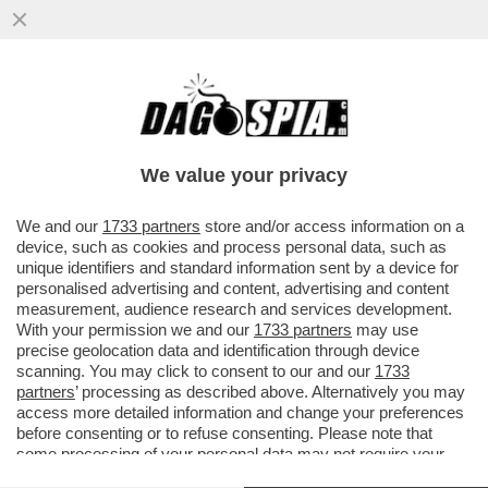
We value your privacy
We and our
1733 partners
store and/or access information on a
device, such as cookies and process personal data, such as
unique identifiers and standard information sent by a device for
personalised advertising and content, advertising and content
measurement, audience research and services development.
With your permission we and our
1733 partners
may use
precise geolocation data and identification through device
scanning. You may click to consent to our and our
1733
partners
’ processing as described above. Alternatively you may
access more detailed information and change your preferences
before consenting or to refuse consenting. Please note that
SEGNALI DI CRESCITA DA PARTE DI SINNER –
A
some processing of your personal data may not require your
WIMBLEDON IL NUMERO UNO DEL MONDO BATTE
consent, but you have a right to object to such processing. Your
SENZA PATEMI IN 3 SET JENSON BROOKSBY.
PER