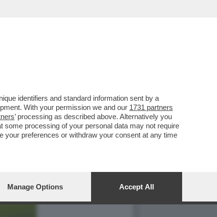
que identifiers and standard information sent by a
lopment. With your permission we and our
1731 partners
tners
’ processing as described above. Alternatively you
at some processing of your personal data may not require
nge your preferences or withdraw your consent at any time
Manage Options
Accept All