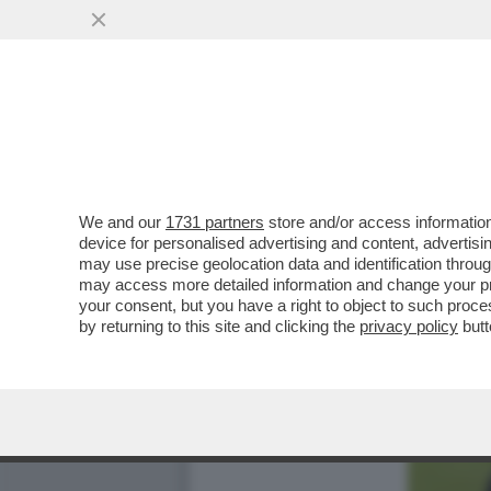
We and our
1731 partners
store and/or access information
device for personalised advertising and content, advert
may use precise geolocation data and identification throu
may access more detailed information and change your pre
your consent, but you have a right to object to such proc
by returning to this site and clicking the
privacy policy
butt