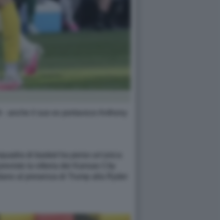
ti - anche il suo ex portavoce Anthony
 squadra di basket ha perso un'unica
revisto la vittoria dei Kansas City
rdano al presenza di Trump alla Ryder