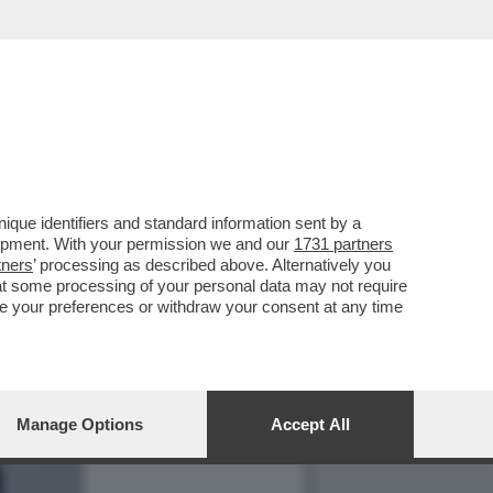
que identifiers and standard information sent by a
lopment. With your permission we and our
1731 partners
tners
’ processing as described above. Alternatively you
at some processing of your personal data may not require
nge your preferences or withdraw your consent at any time
Manage Options
Accept All