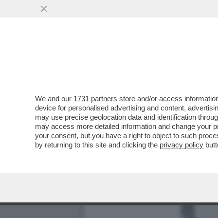
We and our
1731 partners
store and/or access information
device for personalised advertising and content, advert
may use precise geolocation data and identification throu
may access more detailed information and change your pre
your consent, but you have a right to object to such proc
by returning to this site and clicking the
privacy policy
butt