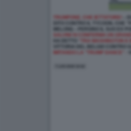
TRUMPONE, CHE IETTATORE!
– D
DITO CONTRO IL TYCOON, CHE “
MELONI) – PERSINO IL SUO EX 
SALVINI SI CONFERMA UN GRAN
HA DETTO
“TRA WASHINGTON E 
VITTORIA DEL BELGIO CONTRO G
IMITANDO LA “TRUMP DANCE” -
V
7 LUG 2026 10:42