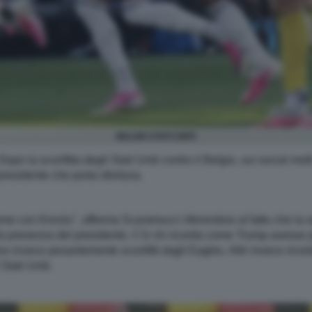
BELGIO STATI UNITI
po la sconfitta degli Stati Uniti contro il Belgio, sui social mol
 presidente che porta sfortuna.
ome con Knicks", afferma Scaramucci riferendosi al fatto che la
alla presenza del presidente. C'è chi ricorda come Trump avesse p
o invece pesantemente sconfitti dagli Eagles. Altri invece rico
tati Uniti.