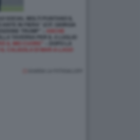
SUI SOCIAL MOLTI PUNTANO IL
NTE IN FIERA” (CIT. GIORGIA
DIZIONE TRUMP” –
ANCHE
ILLA TAVERNA PER IL 4 LUGLIO
À IL MIO CUORE"
– DOPO LA
IL CALIGOLA DI MAR-A-LAGO
GUARDA LA FOTOGALLERY