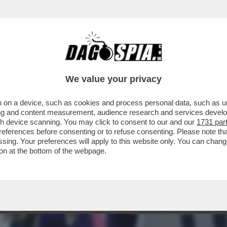
We value your privacy
 on a device, such as cookies and process personal data, such as uni
ising and content measurement, audience research and services deve
gh device scanning. You may click to consent to our and our
1731 par
ferences before consenting or to refuse consenting. Please note th
essing. Your preferences will apply to this website only. You can cha
on at the bottom of the webpage.