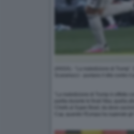
(ANSA) - "La maledizione di Trump". Do
Scaramucci - puntano il dito contro il
"La maledizione di Trump in effetto c
partita durante le finali Nba, quella 
Chiefs al Super Bowl, da dove usciron
Cup, quando l'Europa ha superato gli S