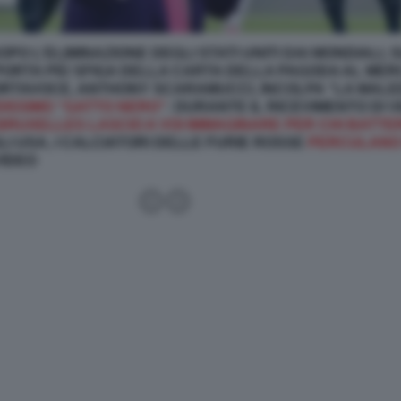
OPO L’ELIMINAZIONE DEGLI STATI UNITI DAI MONDIALI, 
PORTA PIÙ SFIGA DELLA CARTA DELLA PAGODA AL MERCA
PORTAVOCE, ANTHONY SCARAMUCCI, INCOLPA “LA MALE
DISSIMO “GATTO NERO”
: DURANTE IL RICEVIMENTO DI V
BRUXELLES LASCIO A VOI IMMAGINARE PER CHI BATTER
LI USA, I CALCIATORI DELLE FURIE ROSSE
PERCULANO 
IDEO