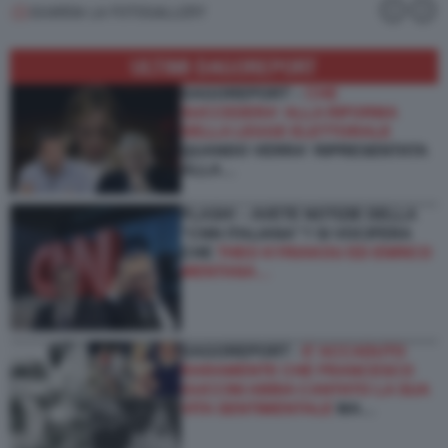
GUARDA LA FOTOGALLERY
ULTIMI DAGOREPORT
DAGOREPORT –
CHE
SUCCEDERA' ALLA RIFORMA
DELLA LEGGE ELETTORALE
QUANDO VERRA' RIPRESENTATA
ALLA…
FLASH! – AVETE NOTIZIE DELLA
“CNN ITALIANA”? SI VOCIFERA
CHE
THEO KYRIAKOU ED ENRICO
MENTANA…
DAGOREPORT -
E’ ACCADUTO
RARAMENTE CHE FRANCESCO
GUCCINI ABBIA CANTATO LA SUA
VITA SENTIMENTALE
MA…