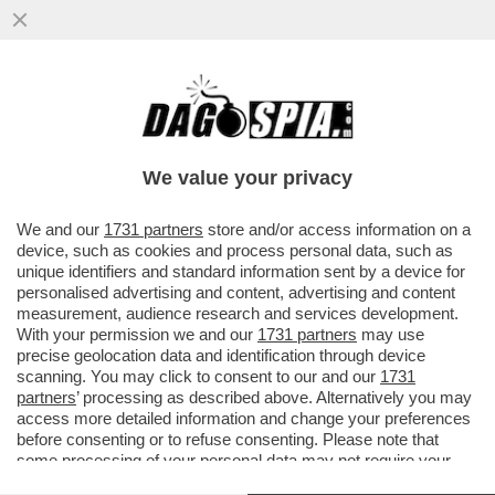
We value your privacy
We and our
1731 partners
store and/or access information on a
device, such as cookies and process personal data, such as
unique identifiers and standard information sent by a device for
personalised advertising and content, advertising and content
measurement, audience research and services development.
With your permission we and our
1731 partners
may use
precise geolocation data and identification through device
scanning. You may click to consent to our and our
1731
partners
’ processing as described above. Alternatively you may
access more detailed information and change your preferences
CURIOSI DI SAPERE QUALI SONO LE ATTRAZIONI
before consenting or to refuse consenting. Please note that
TURISTICHE PIÙ POPOLARI?
LA RICERCA DI
some processing of your personal data may not require your
MUSEMENT, SULLA BASE DELLE RECENSIONI
consent, but you have a right to object to such processing. Your
RICEVUTE DAI MONUMENTI SU GOOGLE, INCORONA