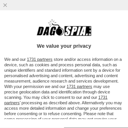
We value your privacy
We and our
1731 partners
store and/or access information on a
device, such as cookies and process personal data, such as
unique identifiers and standard information sent by a device for
personalised advertising and content, advertising and content
measurement, audience research and services development.
With your permission we and our
1731 partners
may use
precise geolocation data and identification through device
scanning. You may click to consent to our and our
1731
DAGOGAMES BY FEDERICO ERCOLE -
IL FAVOLOSO
partners
’ processing as described above. Alternatively you may
ROMANZO POPOLARE DI "OCTOPATH TRAVELER II",
access more detailed information and change your preferences
TRAVOLGENTE E BELLISSIMO GIOCO DI RUOLO
before consenting or to refuse consenting. Please note that
“VECCHIO STILE” CHE DI OBSOLETO NON HA NULLA,
some processing of your personal data may not require your
RISULTANDO INVECE UNA RIFLESSIONE ETICA,
consent, but you have a right to object to such processing. Your
POLITICA E SPIETATA SULLE INGIUSTIZIE DEL