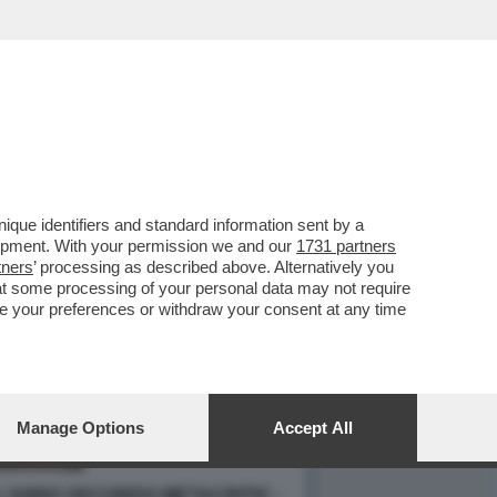
que identifiers and standard information sent by a
lopment. With your permission we and our
1731 partners
tners
’ processing as described above. Alternatively you
at some processing of your personal data may not require
nge your preferences or withdraw your consent at any time
Manage Options
Accept All
LL’ANNO SECONDO METACRITIC -