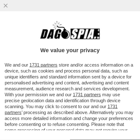
We value your privacy
We and our
1731 partners
store and/or access information on a
device, such as cookies and process personal data, such as
unique identifiers and standard information sent by a device for
personalised advertising and content, advertising and content
measurement, audience research and services development.
With your permission we and our
1731 partners
may use
precise geolocation data and identification through device
scanning. You may click to consent to our and our
1731
partners
’ processing as described above. Alternatively you may
access more detailed information and change your preferences
before consenting or to refuse consenting. Please note that
some processing of your personal data may not require your
AMODEI È UN GENIO E ANCHE UN GRAN PARACULO:
consent, but you have a right to object to such processing. Your
HA POSIZIONATO LA SUA ANTHROPIC COME