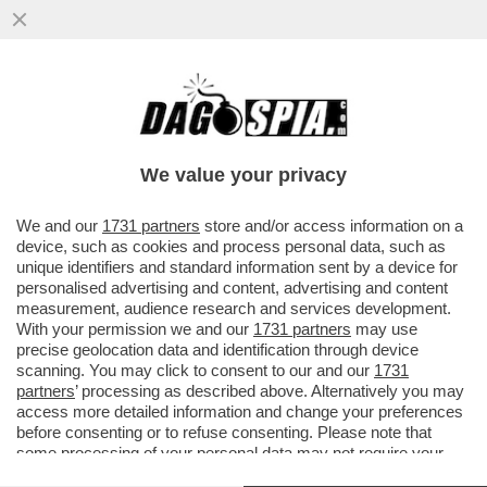
We value your privacy
We and our
1731 partners
store and/or access information on a
device, such as cookies and process personal data, such as
unique identifiers and standard information sent by a device for
personalised advertising and content, advertising and content
measurement, audience research and services development.
With your permission we and our
1731 partners
may use
precise geolocation data and identification through device
scanning. You may click to consent to our and our
1731
LA CRISI DELL’AUTO TEDESCA È UN CETRIOLONE
partners
’ processing as described above. Alternatively you may
ANCHE PER L’ITALIA
– VOLKSWAGEN, BMW E
access more detailed information and change your preferences
MERCEDES HANNO PERSO 2,6 MILIONI DI VENDITE
before consenting or to refuse consenting. Please note that
NEL GIRO DI CINQUE ANNI E ORA PREPARANO PIANI
some processing of your personal data may not require your
DRASTICI DI RIDUZIONE DEI COSTI CHE COLPISCONO
consent, but you have a right to object to such processing. Your