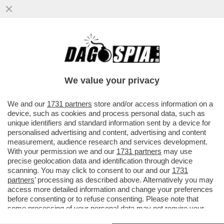
We value your privacy
We and our
1731 partners
store and/or access information on a
device, such as cookies and process personal data, such as
unique identifiers and standard information sent by a device for
personalised advertising and content, advertising and content
measurement, audience research and services development.
With your permission we and our
1731 partners
may use
precise geolocation data and identification through device
scanning. You may click to consent to our and our
1731
DONALD, C’HAI ROTTO IL DAZIO!
– TRUMP TORNA A
partners
’ processing as described above. Alternatively you may
MINACCIARE L'EUROPA E METTE NEL MIRINO I PAESI
access more detailed information and change your preferences
CHE “STANNO DISCUTENDO UNA IMMINENTE
before consenting or to refuse consenting. Please note that
APPLICAZIONE DELLA DIGITAL SERVICE TAX
some processing of your personal data may not require your
CONTRO LE AZIENDE AMERICANE. SE QUESTO
consent, but you have a right to object to such processing. Your
AVVERRÀ,
SCATTERANNO TARIFFE DEL 100% SU