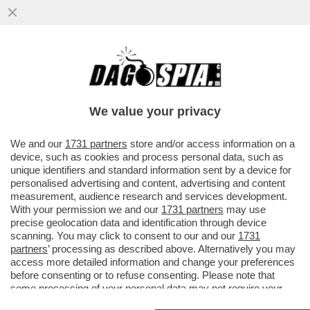
We value your privacy
We and our
1731 partners
store and/or access information on a
device, such as cookies and process personal data, such as
unique identifiers and standard information sent by a device for
personalised advertising and content, advertising and content
measurement, audience research and services development.
With your permission we and our
1731 partners
may use
precise geolocation data and identification through device
scanning. You may click to consent to our and our
1731
partners
’ processing as described above. Alternatively you may
access more detailed information and change your preferences
before consenting or to refuse consenting. Please note that
some processing of your personal data may not require your
UNA PIOGGIA DI MILIONI PER GLI EREDI DI SILVIO –
LA
consent, but you have a right to object to such processing. Your
FAMIGLIA BERLUSCONI INCASSA 150 MILIONI DI