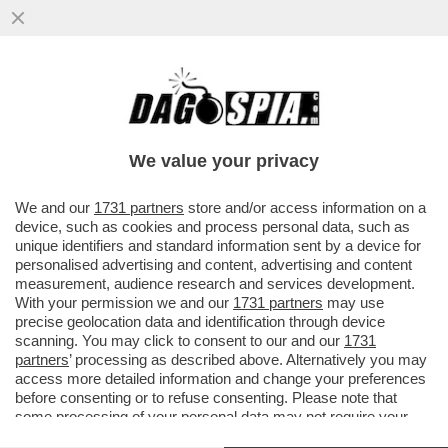
We value your privacy
We and our
1731 partners
store and/or access information on a
device, such as cookies and process personal data, such as
unique identifiers and standard information sent by a device for
personalised advertising and content, advertising and content
measurement, audience research and services development.
With your permission we and our
1731 partners
may use
precise geolocation data and identification through device
scanning. You may click to consent to our and our
1731
partners
’ processing as described above. Alternatively you may
access more detailed information and change your preferences
before consenting or to refuse consenting. Please note that
FLASH! - IERI INCONTRO RISERVATO BOCCIA E
some processing of your personal data may not require your
VERTICI DI BANCA INTESA - GENTILI, BREVE
consent, but you have a right to object to such processing. Your