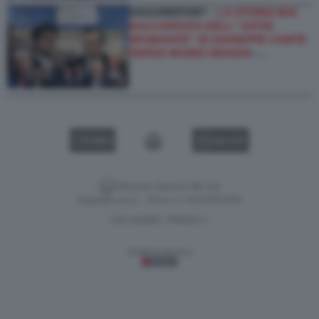
DAGOREPORT –
LA STORIA MAI
RACCONTATA DELL'''ASTIO
SPUMANTE'' DI GIUSEPPE CONTE
VERSO MARIO DRAGHI
-…
VIDEO
GALLERY
Versione classica del sito
Dagospia S.p.A. - P.iva e c.f. 06163551002
CHI SIAMO
PRIVACY
-
Gestione tecnica