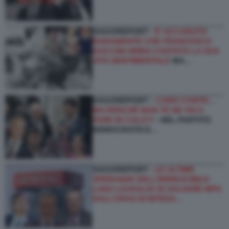
DAGOREPORT -
E’ ACCADUTO
RARAMENTE CHE FRANCESCO
GUCCINI ABBIA CANTATO LA SUA
VITA SENTIMENTALE
MA…
DAGOREPORT –
CARO CONTE...
MA PERCHÉ NON TE NE VAI A
FARE IN CULO?!
- NEL PARTITO
DEMOCRATICO…
DAGOREPORT -
LE ULTIME
SPERANZE DELL’IRRIDUCIBILE
LUIGI LOVAGLIO DI SALVARE MPS
DALL’OPAS DI INTESA…