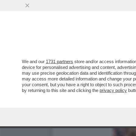
We and our
1731 partners
store and/or access information
device for personalised advertising and content, advert
may use precise geolocation data and identification throu
may access more detailed information and change your pre
your consent, but you have a right to object to such proc
by returning to this site and clicking the
privacy policy
butt