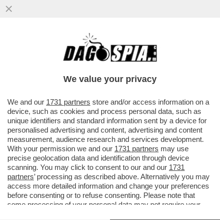
We value your privacy
We and our
1731 partners
store and/or access information on a
device, such as cookies and process personal data, such as
unique identifiers and standard information sent by a device for
personalised advertising and content, advertising and content
measurement, audience research and services development.
With your permission we and our
1731 partners
may use
precise geolocation data and identification through device
scanning. You may click to consent to our and our
1731
partners
’ processing as described above. Alternatively you may
access more detailed information and change your preferences
before consenting or to refuse consenting. Please note that
LEONARDINO, PENSACI BENE!
– FERRUCCIO DE
some processing of your personal data may not require your
BORTOLI, GRANDE ESPERTO DI POTERI FORTI, DÀ
consent, but you have a right to object to such processing. Your
UN CONSIGLIO NON RICHIESTO A LEONARDO MARIA