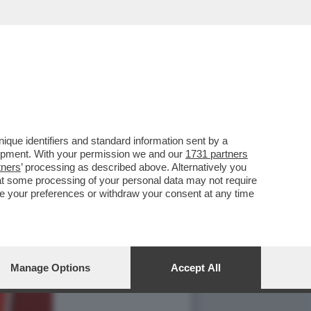
que identifiers and standard information sent by a
lopment. With your permission we and our
1731 partners
tners
’ processing as described above. Alternatively you
at some processing of your personal data may not require
nge your preferences or withdraw your consent at any time
Manage Options
Accept All