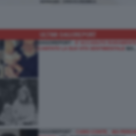
GERMANIA - CRISI ECONOMICA
ULTIMI DAGOREPORT
DAGOREPORT -
E’ ACCADUTO RARAMENTE
CANTATO LA SUA VITA SENTIMENTALE
MA
DAGOREPORT –
CARO CONTE... MA PERCHÉ