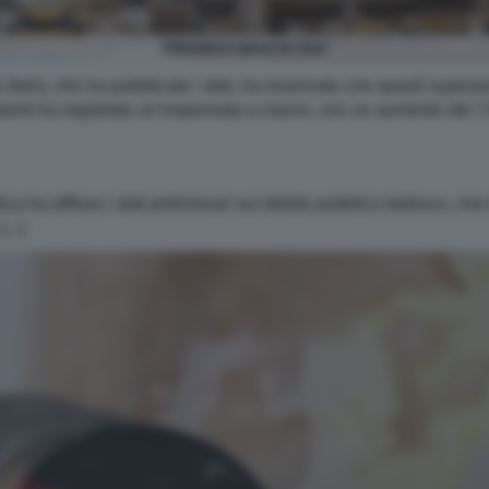
FRIEDRICH MERZ IN CINA
 (Iwh), che ha pubblicato i dati, ha osservato che questi superano i
allimenti ha registrato un’impennata a marzo, con un aumento del 
istica ha diffuso i dati preliminari sul debito pubblico tedesco, 
...]