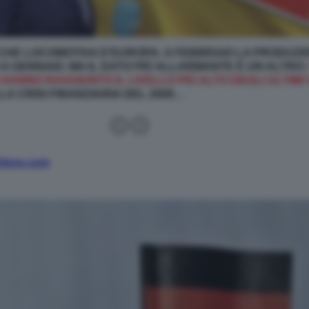
CHE LOCOMOTIVA D’EUROPA: A FEBBRAIO LA PRODUZI
 A GENNAIO. MA IL DATO PIÙ ALLARMANTE È UN ALTRO
HANNO RAGGIUNTO IL LIVELLO PIÙ ALTO DEGLI ULTIMI 
LA CRISI FINANZIARIA DEL 2009…
24ore.com