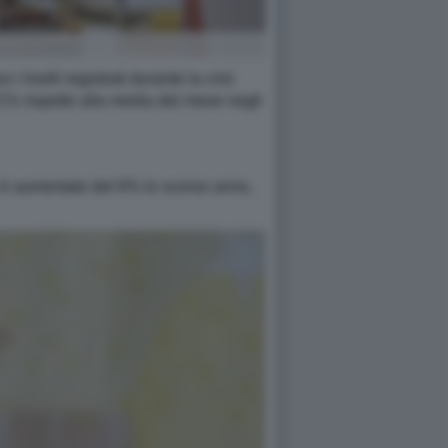
 livelli registrati durante la crisi
71% rispetto alla media del mese negli
che è aumentato del 6% lo scorso anno,