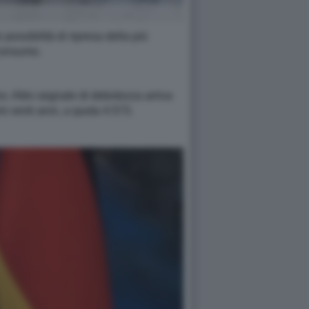
possibilità di ripresa della più
 consumo.
nno. Altro segnale di debolezza arriva
mi venti anni, a quota 4.573.