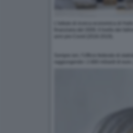
L’Istituto di ricerca economica di Halle
finanziaria del 2009. Il livello dei f
anni pre-Covid (2016-2019).
Sempre ieri, l’Ufficio federale di stat
raggiungendo i 2.660 miliardi di euro. [