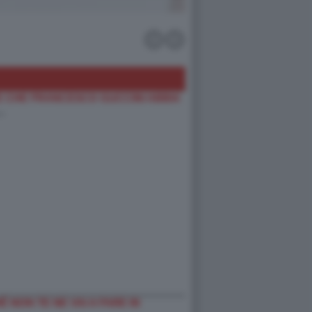
 CHE FRANCESCO GUCCINI ABBIA
…
 NON TE NE VAI A FARE IN