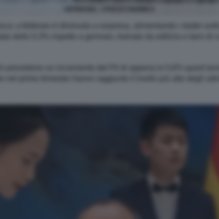
GERMANIA - CRISI ECONOMICA
ca: a febbraio è diminuita a sorpresa, alimentando i dubbi sulle 
to dello 0,3% rispetto a gennaio, trainato da edilizia e beni di
tedeschi prevedono un incremento del Pil di appena lo 0,6% quest’a
e nel primo trimestre hanno raggiunto il livello più alto degli ulti