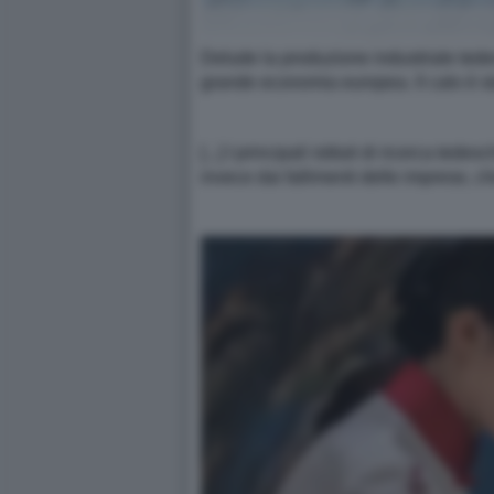
Delude la produzione industriale tedes
grande economia europea. Il calo è sta
[...] I principali istituti di ricerca 
invece dai fallimenti delle imprese, ch