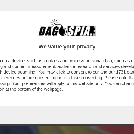
We value your privacy
 on a device, such as cookies and process personal data, such as uni
ising and content measurement, audience research and services deve
gh device scanning. You may click to consent to our and our
1731 par
ferences before consenting or to refuse consenting. Please note th
essing. Your preferences will apply to this website only. You can cha
on at the bottom of the webpage.