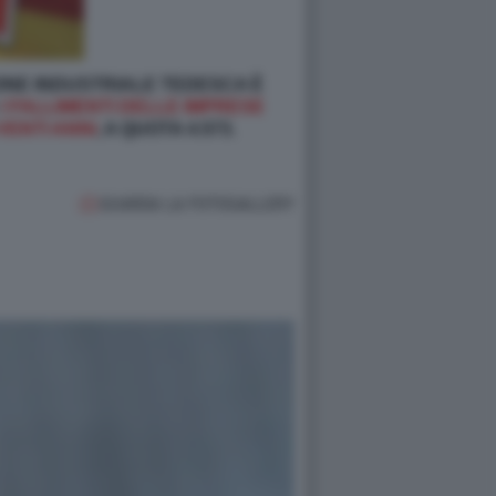
ONE INDUSTRIALE TEDESCA È
:
I FALLIMENTI DELLE IMPRESE
VENTI ANNI
, A QUOTA 4.573.
GUARDA LA FOTOGALLERY