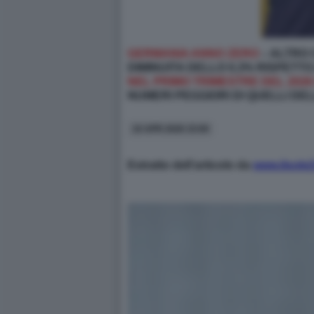
GERMANIA ANNO ZERO
– ALTRO 
DIMINUITA DELLO 0,3% RISPETTO
NEL PRIMO TRIMESTRE DEL 2026 
NUMERI PEGGIORI DI QUELLI DEL
10 APR 2026 15:00
Estratto dell’articolo da
www.ilsole