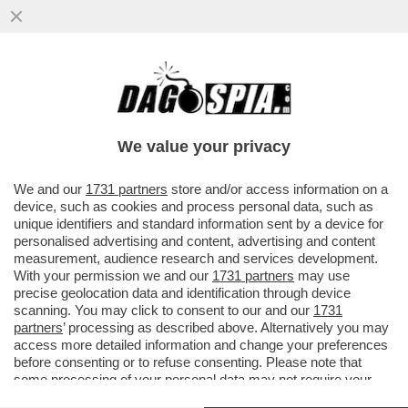
We value your privacy
We and our
1731 partners
store and/or access information on a
device, such as cookies and process personal data, such as
unique identifiers and standard information sent by a device for
personalised advertising and content, advertising and content
measurement, audience research and services development.
With your permission we and our
1731 partners
may use
precise geolocation data and identification through device
scanning. You may click to consent to our and our
1731
partners
’ processing as described above. Alternatively you may
access more detailed information and change your preferences
MARINA VA ALL’INCASSO
– MENTRE SI CONTINUA A
before consenting or to refuse consenting. Please note that
some processing of your personal data may not require your
PARLARE DI UNA SUA POSSIBILE DISCESA IN CAMPO
consent, but you have a right to object to such processing. Your
IN POLITICA,
LA CAV IN GONNELLA STACCA DALLA