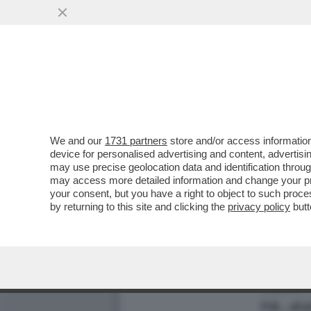
We and our
1731 partners
store and/or access information
device for personalised advertising and content, advert
may use precise geolocation data and identification throu
may access more detailed information and change your pre
your consent, but you have a right to object to such proc
by returning to this site and clicking the
privacy policy
butt