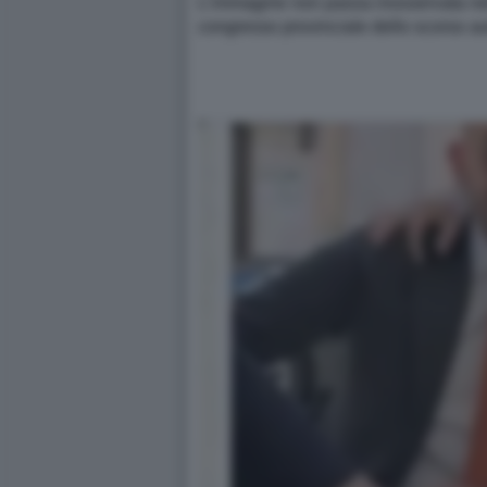
L’immagine non passa inosservata nella
congresso provinciale dello scorso a