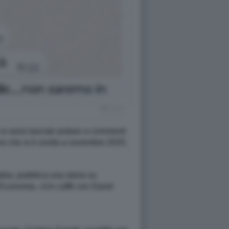
i si sono lasciati andare a commenti
ino che si è svolta a novembre 2025.
alia, pubblica una storia su
ell’Economia. «Un caffè con David