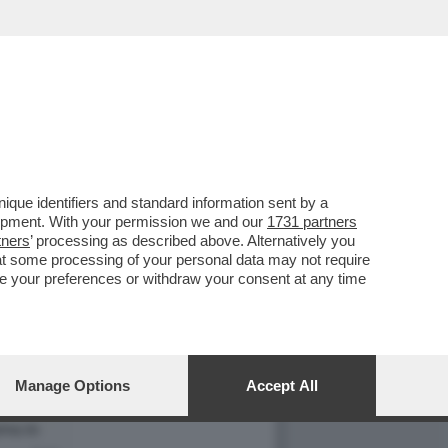
que identifiers and standard information sent by a
lopment. With your permission we and our
1731 partners
tners
’ processing as described above. Alternatively you
at some processing of your personal data may not require
nge your preferences or withdraw your consent at any time
Manage Options
Accept All