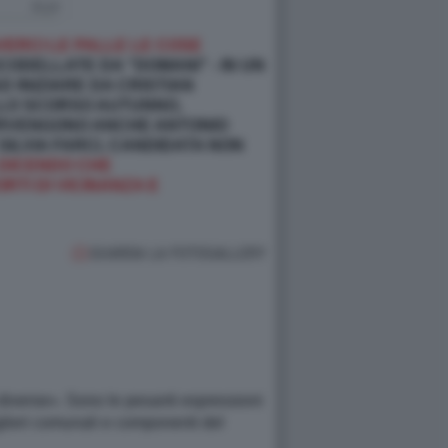
VERCI LE PALLE LE COSE
CODELLATE DA "DOMANI" - IN UN
AD INIZIARE DA CRISTIAN
LLO SCORSO AUTUNNO,
ERVENGONO ANCHE ANTONIO
ILVIA FARCI, CANDIDATA NON
A DICENDO CHE
TI DI VICINANZA E
GUARDA LA FOTOGALLERY
diverse». Sono le pesanti espressioni
siglieri comunali e componenti del