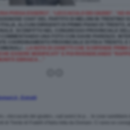
OSA POSSA ESSERCI”, “LECCACULO DEI GIUDEI”, “AD A
OGNOSE CHAT DEL PARTITO DI MELONI IN TRENTINO S
TALIA, ALCUNI DIRIGENTI DI PRIMO PIANO DI TRENTO, 
UNALE, SCONFITTO NEL CONGRESSO PROVINCIALE DE
I COMMENTANDO UNA FOTO CON DAVID PARENZO. INT
 COORDINAMENTO PROVINCIALE DI FDI A TRENTO, E S
COMUNALI –
LA NOTA DI ZANETTI CHE SI DIFENDE PRIM
E ESSERE MODIFICATI" E POI RIVENDICANDO "RAPPOR
MUNITÀ EBRAICA…”
omani.it - Estratti
i», «leccaculo dei giudei», «ad averci le p… le cose sarebbero 
enti di Trento di Fratelli d’Italia letta da Domani. Ci sono ex con