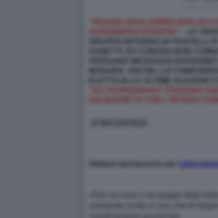
“PEGGIO DEGLI EBREI NON SO C
SAREBBERO DIVERSE” -
LE VERG
GRUPPO INTERNO DI FRATELLI D’I
ZANETTI, EX CONSIGLIERE COM
VERGANO MESSAGGI ANTISEMIT
MANARA, ANCHE LUI COMPONENTE
ELETTA ALLE ULTIME ELEZIONI 
"GLI SCREENSHOT POSSONO ANCH
SOLIDARIETÀ CON L’INTERA CO
27 MAG 2026 08:25
Stefano Iannaccone per
editorialed
«Non so cosa ci sia peggio degli ebre
antisemite scritte in una chat di dirig
coordinamento provinciale.