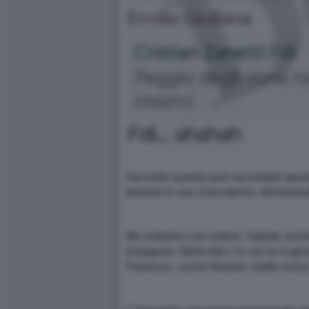
Secondo quanto può raccontare questo 
pesanti in una chat interna, denominat
Ma andiamo con ordine. Sabato scorso F
Instagram. Nella foto c’è con lui il gi
Parenzo», scrive Barone, molto vicino