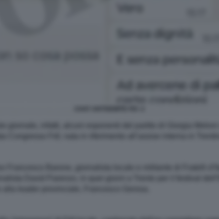
CHAT ANTISEMITE FDI -2
giornale, infatti, alcuni esponenti del partito di Giorgia Melon
a Congresso FdI, nata in riferimento all’assise interna in Trent
rancesco Barone, giornalista locale e militante di Fratelli d’It
ornalista David Parenzo, in quei giorni a Trento per il festival d
 alla leader provinciale, Francesco Gerosa.