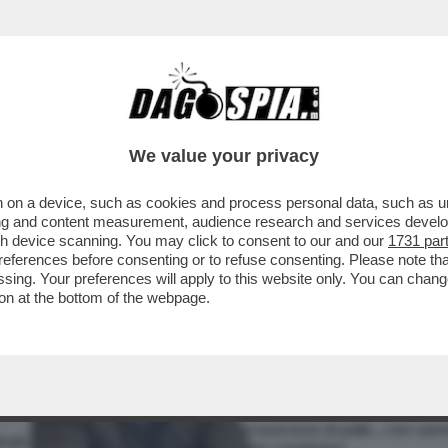
We value your privacy
 on a device, such as cookies and process personal data, such as uni
ising and content measurement, audience research and services deve
gh device scanning. You may click to consent to our and our
1731 par
ferences before consenting or to refuse consenting. Please note th
essing. Your preferences will apply to this website only. You can cha
on at the bottom of the webpage.