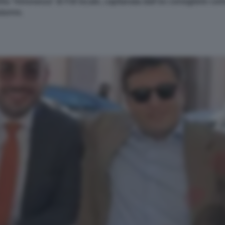
 “minoranza” di FdI locale, capitanata dall’ex consigliere comun
utunno.