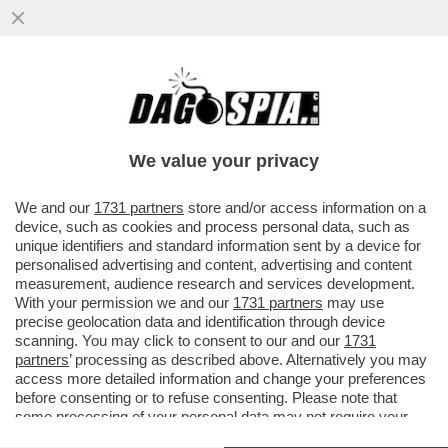
We value your privacy
We and our
1731 partners
store and/or access information on a
device, such as cookies and process personal data, such as
unique identifiers and standard information sent by a device for
personalised advertising and content, advertising and content
measurement, audience research and services development.
With your permission we and our
1731 partners
may use
precise geolocation data and identification through device
scanning. You may click to consent to our and our
1731
partners
’ processing as described above. Alternatively you may
access more detailed information and change your preferences
before consenting or to refuse consenting. Please note that
UN “MONTE” DI ESUBERI
- POTREBBERO ARRIVARE
some processing of your personal data may not require your
A 4MILA I LICENZIAMENTI DA MPS PER PER AVERE
consent, but you have a right to object to such processing. Your
L’OK DELL’UE SULLA PROROGA DELLA