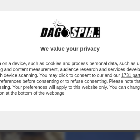
We value your privacy
 on a device, such as cookies and process personal data, such as uni
ising and content measurement, audience research and services deve
gh device scanning. You may click to consent to our and our
1731 par
ferences before consenting or to refuse consenting. Please note th
essing. Your preferences will apply to this website only. You can cha
on at the bottom of the webpage.