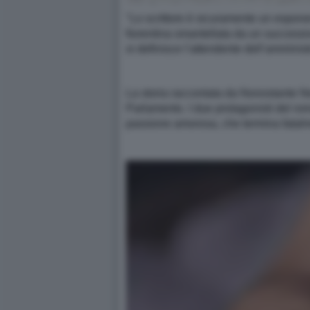
"Lo scrittore è sicuramente un esponen
fiorentina smantellata da un successivo
si definisce l’attendente dell’amminis
La storia raccontata da Nonostante Ne
Parlamento. I due protagonisti del r
passione amorosa, che termina fatalmen