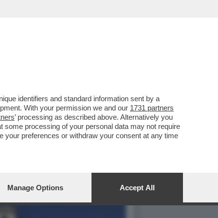
que identifiers and standard information sent by a
lopment. With your permission we and our
1731 partners
tners
’ processing as described above. Alternatively you
at some processing of your personal data may not require
nge your preferences or withdraw your consent at any time
Manage Options
Accept All