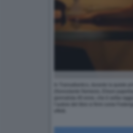
In Transatlantico, durante la quiete pri
(Nonostante Nemesis, Elison paperback
giornalista 40 enne, che è solita ragg
l’autore del libro si firmi come Feder
effetti.