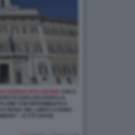
NA GIORNALISTA 40ENNE
CHE È
NTICO È ESPLOSO DOPO LA
 PLUME CON RIFERIMENTO A
 A
RENZI
, NEL LIBRO CI SONO
OMANO
” – E C’È CHI HA