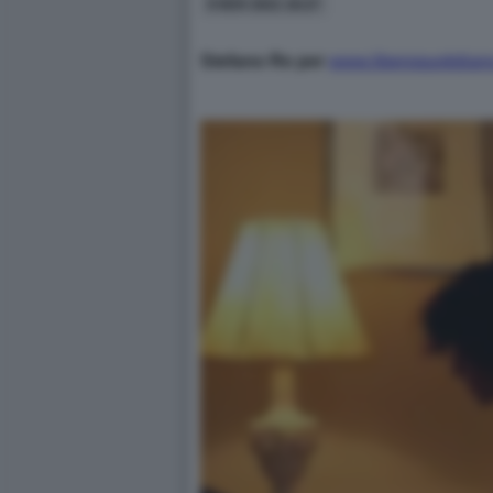
9 NOV 2021 18:27
Stefano Re per
www.liberoquotidiano