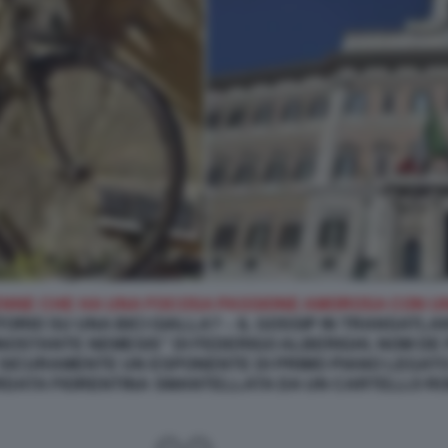
0ENNE CHE HA UNA FOCOSA PASSIONE AMOROSA CON U
RIO SU UNA BICI GIALLA? – IL GOSSIP IN TRANSATLA
NOSTANTE NEMESIS” DI FEDERIGO ALBERIGHI, NOM DE
 SICURAMENTE UN ESPONENTE DI PRIMO PIANO LEGATO
DATA FIORENTINA
SMANTELLATA DA UN
CARTELLO R