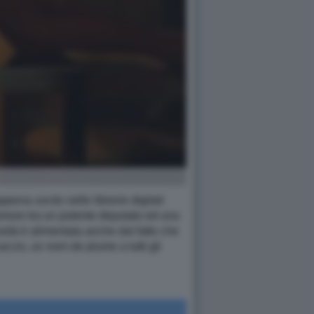
ppena uscito nelle librerie digitali
amore tra un potente deputato ed una
osità è alimentata anche dal fatto che
accio, un nom de plume a tutti gli