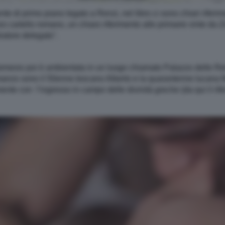
te di primo piano legato a Renzi, nel libro ci sono chiari riferi
 cartello romano, un chiaro riferimento alle primarie vinte da Zi
tratore delegato".
mesis poi è ambientata in un luogo chiamato Palazzo delle Relaz
omanzo sono il 50enne toscano Alberto e la quarantenne lucana
te con l’ingresso in campo delle divinità greche (da qui il rife