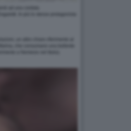
menti ad una cordata
ngaretti. In più lo stesso protagonista
ioni, un altro chiaro riferimento al
 Marina, che consumano una bollente
rimento a Nemesis nel titolo).