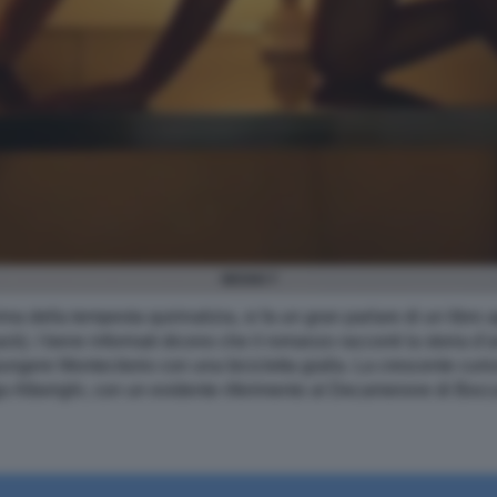
SESSO 7
ma della tempesta quirinalizia, si fa un gran parlare di un libro a
). I bene informati dicono che il romanzo racconti la storia d’
iungere Montecitorio con una bicicletta gialla. La crescente curi
igo Alberighi, con un evidente riferimento al Decamerone di Bocc