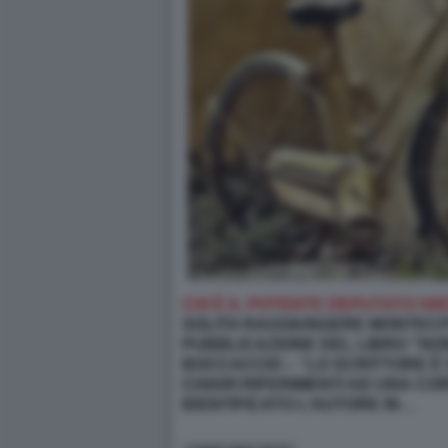
CHI È IL POTENTE DEPUTATO 5
SOLITA RAGGIUNGERE MONTECITO
PUBBLICAZIONE DEL LIBRO “NO
BOCCACCIO – “LO SCRITTORE È
CHIARI RIFERIMENTI AD UNA
COR
IDENTIFICATO L’AUTORE IN…