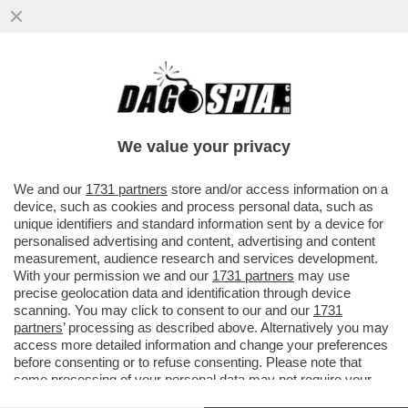
We value your privacy
We and our
1731 partners
store and/or access information on a
device, such as cookies and process personal data, such as
unique identifiers and standard information sent by a device for
personalised advertising and content, advertising and content
measurement, audience research and services development.
With your permission we and our
1731 partners
may use
precise geolocation data and identification through device
scanning. You may click to consent to our and our
1731
partners
’ processing as described above. Alternatively you may
LA “CIVIL WAR” DELL’INTELLIGENZA ARTIFICIALE
–
access more detailed information and change your preferences
SATYA NADELLA, L’AMMINISTRATORE DELEGATO DI
before consenting or to refuse consenting. Please note that
MICROSOFT, ATTACCA I GIGANTI DI BIG TECH, GLI
some processing of your personal data may not require your
STESSI CON CUI HA STRETTO ACCORDI MILIARDARI,
consent, but you have a right to object to such processing. Your