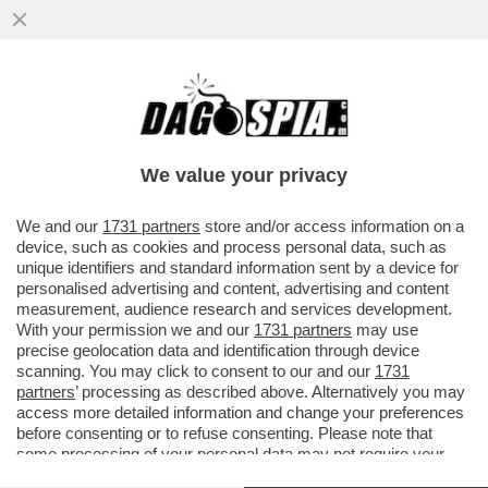
We value your privacy
We and our
1731 partners
store and/or access information on a
device, such as cookies and process personal data, such as
unique identifiers and standard information sent by a device for
personalised advertising and content, advertising and content
measurement, audience research and services development.
With your permission we and our
1731 partners
may use
precise geolocation data and identification through device
scanning. You may click to consent to our and our
1731
partners
’ processing as described above. Alternatively you may
access more detailed information and change your preferences
SIENA BANG! BANG! –
ALTRA SBERLA IN ARRIVO
before consenting or to refuse consenting. Please note that
ALL’ARMATA BRANCA-MELONI
– DOPODOMANI,
some processing of your personal data may not require your
ALL'ASSEMBLEA CHE DOVRÀ RINNOVARE IL CDA
consent, but you have a right to object to such processing. Your