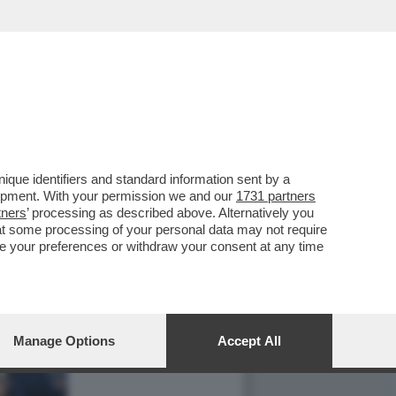
que identifiers and standard information sent by a
lopment. With your permission we and our
1731 partners
tners
’ processing as described above. Alternatively you
at some processing of your personal data may not require
nge your preferences or withdraw your consent at any time
Manage Options
Accept All