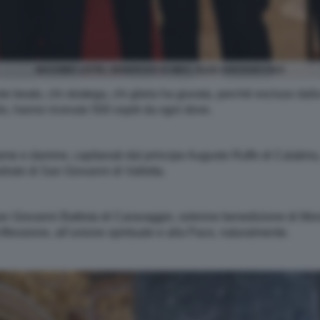
MASSIMO LISTRI, GENEROSO DI MEO, OLGA IAROSHEVSKA
le beato, chi stratega, chi gliela ha giurata, perché escluso dalla
lo, hanno ricevuto 500 ospiti da ogni dove.
, dame e damine, capitanati dal principe Augusto Ruffo di Calabr
drale di San Giovanni di Valletta.
San Giovanni Battista di Caravaggio, solenne benedizione di Mo
iflessione, all’unione spirituale e alla Pace, naturalmente.