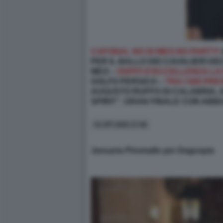
CAFONAL NO DI MEO NO PARTY!
PER IL BALLO DEI CAVALIERI D
MEO –
OSPITI D'ECCELLENZA LA F
GOLFO PERSICO –
TRA I 500 PR
AUGUSTO RUFFO DI CALABRIA, 
SPIRIT”. GRAN FINALE CON ABBUF
31 OTT 2025 17:40
Januaria Piromallo per Dagospia