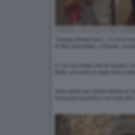
“Dialoghi Mediterranei”. C’è chi lo vuo
di Meo, ginecologo, e Roberto, vinaio
E così una nutrita corte di cavalieri
Malta, varcavano la soglia della Catte
Sullo sfondo del celebre Martirio di 
Nunziatura Apostolica con invito alla r