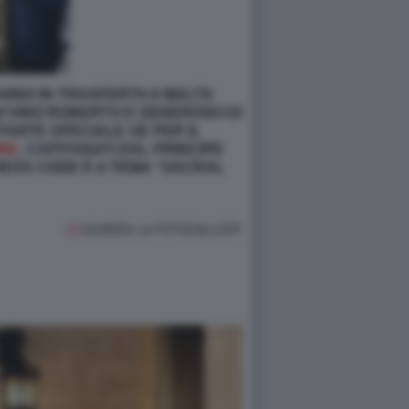
ANNO IN TRASFERTA A MALTA
DI VINO ROBERTO E GENEROSO DI
NTE SPECIALE UE PER IL
INE
, CAPITANATI DAL PRINCIPE
RESS CODE È A TEMA “SACRAL
GUARDA LA FOTOGALLERY