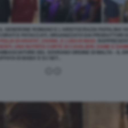
IL GENERONE ROMANO E L’ARISTOCRAZIA PAPALINA V
ECORATI E PATACCATI, ORGANIZZATO DAI PRODUTTORI 
IGLIA DI ARAFAT, ZAHWA, E LUIGI DI MAIO,
RAPPRESENTA
ESENTI, UNA NUTRITA CORTE DI CAVALIERI, DAME E DAM
AMBASCIATORE DEL SOVRANO ORDINE DI MALTA – IL D
FATA DI BABA’ E DJ SET...