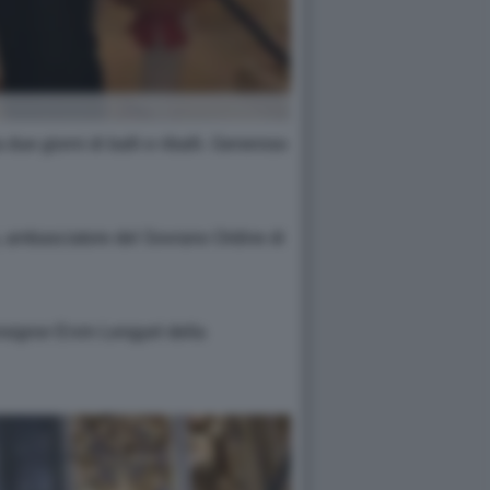
 due giorni di balli e riballi. Generoso
ia, ambasciatore del Sovrano Ordine di
nsignor Ervin Lengyel della