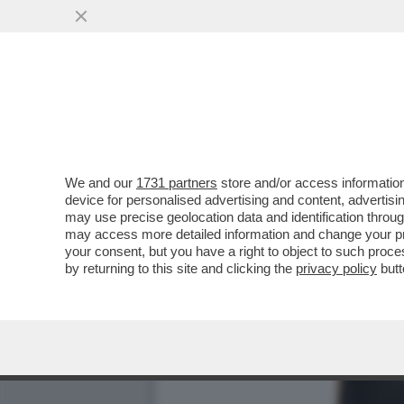
We and our
1731 partners
store and/or access information
device for personalised advertising and content, advert
may use precise geolocation data and identification throu
may access more detailed information and change your pre
your consent, but you have a right to object to such proc
by returning to this site and clicking the
privacy policy
butt