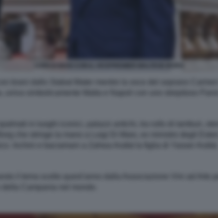
LUIGI DI MAIO CON IL VICEPREMIER MALTESE BORG
con brani dallo Stabat Mater mentre la voce del soprano Carmen
erba, univa simbolicamente Malta e Napoli con uno strepitoso Pan
almati in luoghi iconici, palazzi antichi, tra rullo di tamburi, ste
Borg che stringe la mano a Luigi Di Maio, ex ministro degli Este
co. Inchini e baciamani a Zahwa Arafat la figlia di Yasser Arafat
esto il tema scelto quest’anno dalla Associazione Vini ad Arte pe
i e della Campania nel mondo.