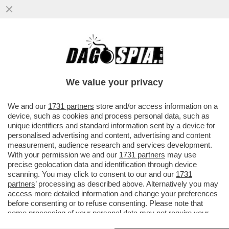
We value your privacy
We and our
1731 partners
store and/or access information on a
device, such as cookies and process personal data, such as
unique identifiers and standard information sent by a device for
personalised advertising and content, advertising and content
measurement, audience research and services development.
With your permission we and our
1731 partners
may use
precise geolocation data and identification through device
scanning. You may click to consent to our and our
1731
partners
’ processing as described above. Alternatively you may
CAFONAL MOULIN ROUGE!
LA SORELLA D’ITALIA
access more detailed information and change your preferences
ARIANNA MELONI, SINISTRATI, PENTASTELLATI,
before consenting or to refuse consenting. Please note that
CENTRISTI E MENEFREGHISTI:
TUTTI INSIEME
some processing of your personal data may not require your
APPASSIONATAMENTE AL "SISTINA CHAPITEAU" DI
consent, but you have a right to object to such processing. Your