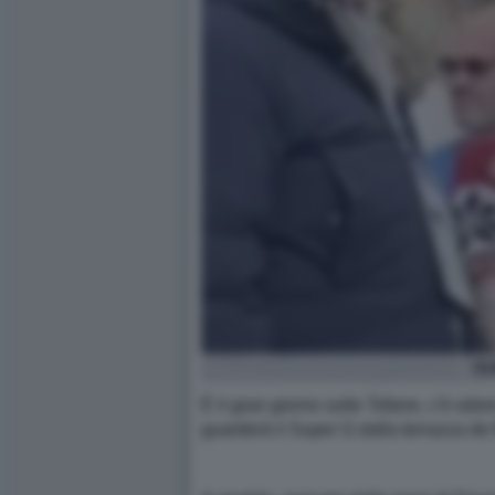
OL
È il gran giorno sulle Tofane, c'è odo
guarderà il Super G dalla terrazza de 