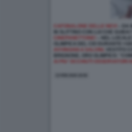
CAFONALONE DELLE NEVI
– DA
IN SLITTINO CON LUI CHE GUIDA?
CINEPANETTONE!
– NEL LOCALE
OLIMPICA DEL CIO DURANTE I GI
AVVINGHIA A SALVINI,
VESTITO C
BRIGNONE, ORO OLIMPICO: “COM
AI PIU' OCCHIUTI OSSERVATORI 
13 FEB 2026 18:56