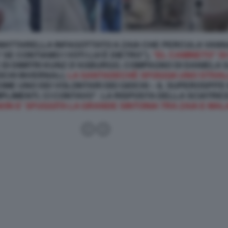
MATTARELLA INFAGOTTATO A ZAIA CHE PERCULA VANNA
 SE CONTIAMO I VOTI LUI È DIETRO”),
“EL CAMINETO” DI
 DI
DIMITRI KUNZ D'ASBURGO, COMPAGNO DI DANIELA
OCHI INVERNALI,
LA SANTADECHÉ SFOGGIA UNO STIVALO
OME UNO DEI VOLONTARI DEI GIOCHI – IL SUPEROSPITE
PLIMENTI, CI CONTAVO”. LA RISPOSTA DELLA SCIATRIC
NON E' SFUGGITA LA GRANDE SINTONIA TRA ZAIA E MALA