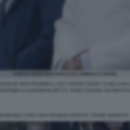
OLIMPIADI SERGIO MATTARELLA A EL CAMINETO A CORTINA
presidente della Repubblica, con il ministro Salvini, in tuta come 
 Buonfiglio e la presidente del Cio, Kirsty Coventry, l'ad della
 tornata tigre a dieci mesi dal grave infortunio. Grande spettacolo