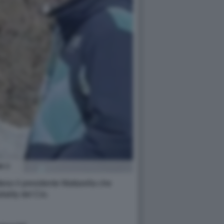
A 3
teso il presidente Mattarella che
ality del Cio.