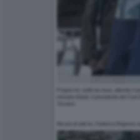
Proprio lei, outfit da neve, attende il 
ministro Abodi, il presidente del Coni
Tricolori.
Ma più di tutti lei, Federica Brignoni,