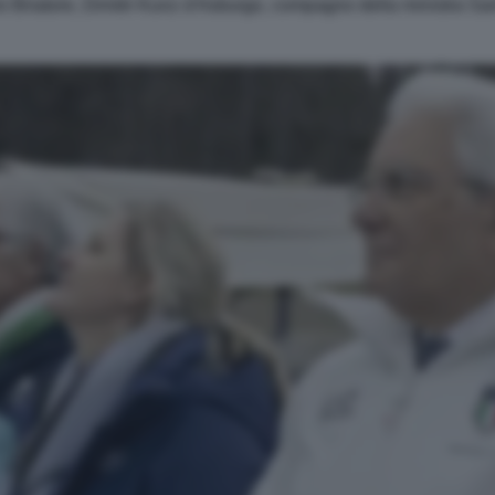
vio Briatore, Dimitri Kunz d'Asburgo, compagno della ministra S