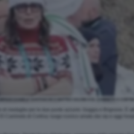
IMPIADI DANIELA SANTANCHE E MATTEO SALVINI A EL CAMINETO A CORTIN
re di medaglie per le due punte azzurre: Goggia e Brignone. È at
El Camineto di Cortina: luogo iconico amato dai vip e oggi hospit