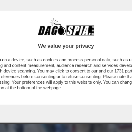
We value your privacy
 on a device, such as cookies and process personal data, such as uni
ising and content measurement, audience research and services deve
gh device scanning. You may click to consent to our and our
1731 par
ferences before consenting or to refuse consenting. Please note th
essing. Your preferences will apply to this website only. You can cha
on at the bottom of the webpage.