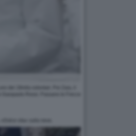
uno dei 18mila volontari. Poi Zaia, il
 Rai Gianpaolo Rossi. Passano le Frecce
, «Dolce vita» sulla neve.