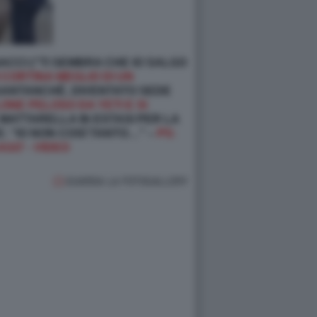
CCI (“TI SEMBRA CHE IO SALGO
 CORTINA MEGLIO DI UN
 SANTANCHÉ, DIVENTATO SEDE
NE PELOSO DA YETI E SI
 MATTARELLA IN ESTASI PER LA
E: “IO NON COSÌ TANTO…” –
PS:
GO' - VIDEO
GUARDA LA FOTOGALLERY