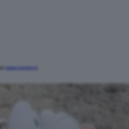
per
www.corriere.it