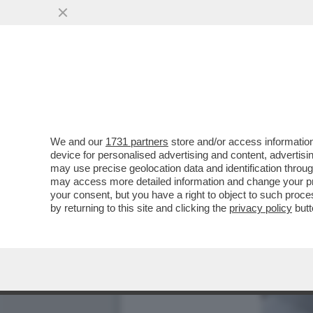
We and our
1731 partners
store and/or access information
device for personalised advertising and content, advert
may use precise geolocation data and identification throu
may access more detailed information and change your pre
your consent, but you have a right to object to such proc
by returning to this site and clicking the
privacy policy
butt