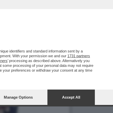
que identifiers and standard information sent by a
lopment. With your permission we and our
1731 partners
tners
’ processing as described above. Alternatively you
at some processing of your personal data may not require
nge your preferences or withdraw your consent at any time
Manage Options
Accept All