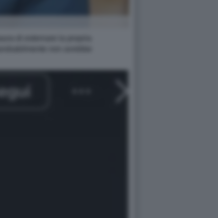
aura di esternare la propria
, probabilmente non avrebbe