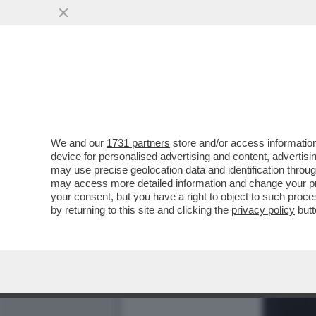
We and our
1731 partners
store and/or access information
device for personalised advertising and content, advert
may use precise geolocation data and identification throu
may access more detailed information and change your pre
your consent, but you have a right to object to such proc
by returning to this site and clicking the
privacy policy
butt