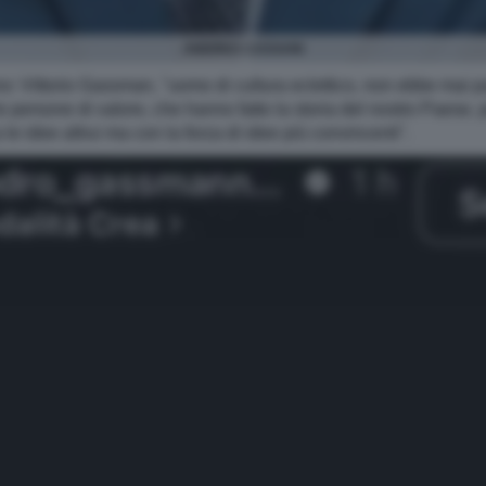
ANDREA CASSANI
no: Vittorio Gassman, "uomo di cultura eclettico, non ebbe mai p
le persone di valore, che hanno fatto la storia del nostro Paese
le idee altrui ma con la forza di idee più convincenti".