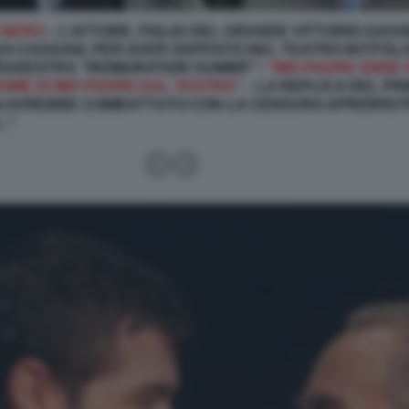
 NERO
– L’ATTORE, FIGLIO DEL GRANDE VITTORIO GAS
A CASSANI, PER AVER OSPITATO NEL TEATRO INTITOL
RADESTRA “REMIGRATION SUMMIT”:
“MIO PADRE EBBE 
 NOME DI MIO PADRE DAL TEATRO”
– LA REPLICA DEL PRI
AVREBBE COMBATTUTO CON LA CENSURA APRIORISTICA
.."