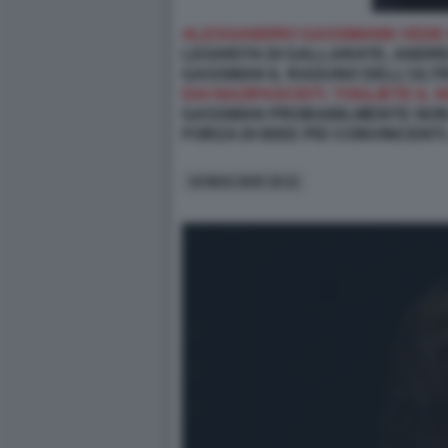
ALESSANDRO GASSMANN VEDE
LEGHISTA DI GALLARATE, ANDRE
GASSMAN IL RADUNO DELL’ULT
DAI NAZIFASCISTI. TOGLIETE IL
GASSMAN PROBABILMENTE NON 
FORZA DI IDEE PIÙ CONVINCENTI.
19 MAG 2025 19:11