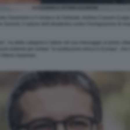
ALESSANDRO E VITTORIO GASSMANN
ndro Gassmann e il sindaco di Gallarate, Andrea Cassani (Lega),
n Summit, il raduno dell'ultradestra contro l'immigrazione di ma
tro", ha detto categorico l'attore nel suo messaggio al primo citt
ure estreme per evitare "la sostituzione etnica in Europa", che s
a Vittorio Gassman.