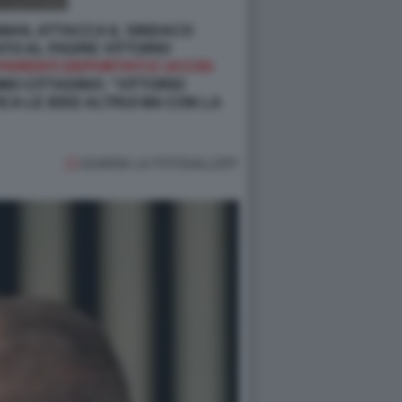
SMAN, ATTACCA IL SINDACO
ATO AL PADRE VITTORIO
PARENTI DEPORTATI E UCCISI
MO CITTADINO: “VITTORIO
 LE IDEE ALTRUI MA CON LA
GUARDA LA FOTOGALLERY