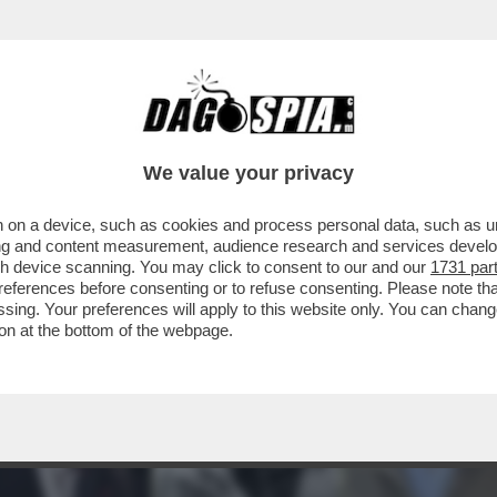
We value your privacy
 on a device, such as cookies and process personal data, such as uni
ising and content measurement, audience research and services deve
gh device scanning. You may click to consent to our and our
1731 par
ferences before consenting or to refuse consenting. Please note th
essing. Your preferences will apply to this website only. You can cha
on at the bottom of the webpage.