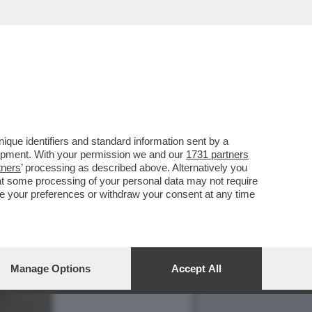
que identifiers and standard information sent by a
lopment. With your permission we and our
1731 partners
tners
’ processing as described above. Alternatively you
at some processing of your personal data may not require
nge your preferences or withdraw your consent at any time
Manage Options
Accept All