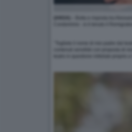
(ANSA)
– Botta e risposta tra Alessa
Condominio - si è tenuto il Remigratio
"Togliete il nome di mio padre dal tea
contenuti xenofobi con proposta di mis
teatro in questione intitolato proprio 