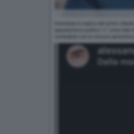
Immediata la replica del primo cittadi
appartenenza politica" e "come tutte 
combattuto con la censura aprioristica 