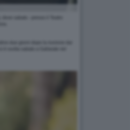
 dove sabato - presso il Teatro
ssa.
adino due giorni dopo la riunione dai
i è svolta sabato a Gallarate nel