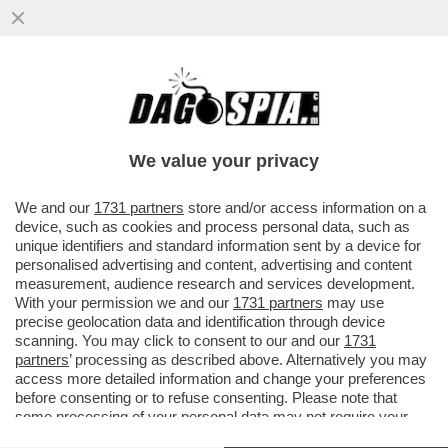
We value your privacy
We and our
1731 partners
store and/or access information on a
device, such as cookies and process personal data, such as
unique identifiers and standard information sent by a device for
personalised advertising and content, advertising and content
measurement, audience research and services development.
With your permission we and our
1731 partners
may use
precise geolocation data and identification through device
scanning. You may click to consent to our and our
1731
BINARIO, TRISTE E SOLITARIO –
SONO GIORNI
partners
’ processing as described above. Alternatively you may
INFUOCATI PER CHI DEVE VIAGGIARE IN TRENO: I
access more detailed information and change your preferences
COLLEGAMENTI DELL’ALTA VELOCITA’ SONO
before consenting or to refuse consenting. Please note that
INTERROTTI A FIRENZE
PER I LAVORI, PROGRAMMATI
some processing of your personal data may not require your
DA MESI, PER LO SMONTAGGIO DI UN PONTE
consent, but you have a right to object to such processing. Your