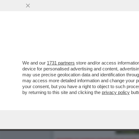
We and our
1731 partners
store and/or access information
device for personalised advertising and content, advert
may use precise geolocation data and identification throu
may access more detailed information and change your pre
your consent, but you have a right to object to such proc
by returning to this site and clicking the
privacy policy
butt