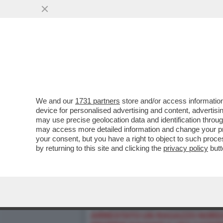
We and our
1731 partners
store and/or access information
device for personalised advertising and content, advert
may use precise geolocation data and identification throu
may access more detailed information and change your pre
your consent, but you have a right to object to such proc
by returning to this site and clicking the
privacy policy
butt
C’E’ UN ENORME PROBLEMA SICU
ARRESTATO UN RAGAZZO NORDAF