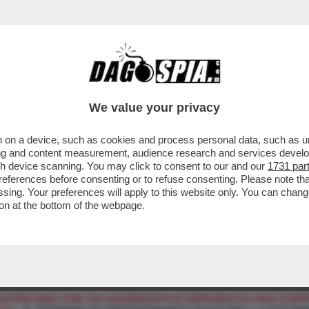
We value your privacy
 on a device, such as cookies and process personal data, such as uni
ising and content measurement, audience research and services deve
gh device scanning. You may click to consent to our and our
1731 par
ferences before consenting or to refuse consenting. Please note th
essing. Your preferences will apply to this website only. You can cha
on at the bottom of the webpage.
REZZA SOTTO LA MADUNINA! - NEL CENTRO DI MILANO
RICANO CHE HA AGGREDITO E DERUBATO UNA COPPIA 