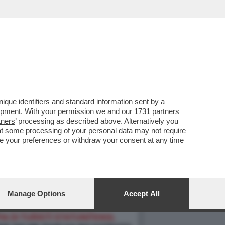
que identifiers and standard information sent by a
lopment. With your permission we and our
1731 partners
tners
’ processing as described above. Alternatively you
at some processing of your personal data may not require
nge your preferences or withdraw your consent at any time
Manage Options
Accept All
,
I CARABINIERI HANNO
DI TURISTI STATUNITENSI,