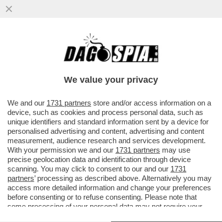
We value your privacy
We and our
1731 partners
store and/or access information on a
device, such as cookies and process personal data, such as
unique identifiers and standard information sent by a device for
personalised advertising and content, advertising and content
measurement, audience research and services development.
With your permission we and our
1731 partners
may use
precise geolocation data and identification through device
scanning. You may click to consent to our and our
1731
partners
’ processing as described above. Alternatively you may
access more detailed information and change your preferences
before consenting or to refuse consenting. Please note that
some processing of your personal data may not require your
C'È UN PORCELLONE TRA LE TOMBE! -
IL 55ENNE
consent, but you have a right to object to such processing. Your
MARCO CONOCCHIA SI AGGIRA ALL'INTERNO DEL