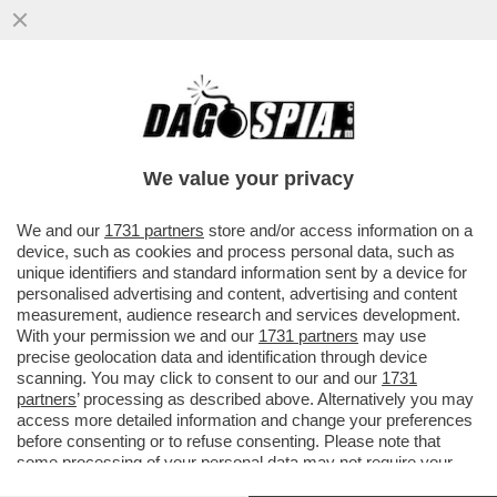
We value your privacy
We and our
1731 partners
store and/or access information on a
device, such as cookies and process personal data, such as
unique identifiers and standard information sent by a device for
personalised advertising and content, advertising and content
measurement, audience research and services development.
With your permission we and our
1731 partners
may use
precise geolocation data and identification through device
scanning. You may click to consent to our and our
1731
partners
’ processing as described above. Alternatively you may
UNA CORSA SENZA “FRENI” VERSO LA CONSOB
– IL
access more detailed information and change your preferences
GOVERNO HA SCELTO: IL PROSSIMO PRESIDENTE
before consenting or to refuse consenting. Please note that
DELL'AUTORITÀ DI VIGILANZA DEL MERCATO
some processing of your personal data may not require your
FINANZIARIO SARÀ IL SOTTOSEGRETARIO LEGHISTA,
consent, but you have a right to object to such processing. Your
FEDERICO FRENI – OGGI IN CONSIGLIO DEI MINISTRI