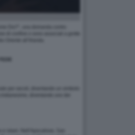
 come Dio?", una domanda contro
ree di confine o sono associati a grotte
o Oriente all’Irlanda.
 FEDE
urale per secoli, diventando un simbolo
el cristianesimo, diventando uno dei
o e islam. Nell'Apocalisse, San