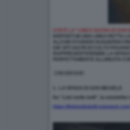
COS’È LA “LINEA SACRA DI SAN
DISPOSTI IN UNA LINEA RETTA L
ALCUNI STUDIOSI SUGGERISCON
GIÀ SITI SACRI DI CULTO PAGAN
RAPPRESENTEREBBE LA SPADA 
PERFETTAMENTE ALLINEATA CON
2 GIU 2026 16:00
1 - LA SPADA DI SAN MICHELE
Da “Link molto belli”, la newsletter 
https://linkmoltobelli.substack.com