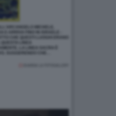
 ALL’ARCANGELO MICHELE,
 E ARRIVA FINO IN ISRAELE -
ATTO CHE QUESTI LUOGHI ERANO
, QUESTA LINEA
MENTE, LA LINEA SACRA È
TIVO, SUGGERENDO CHE…
GUARDA LA FOTOGALLERY