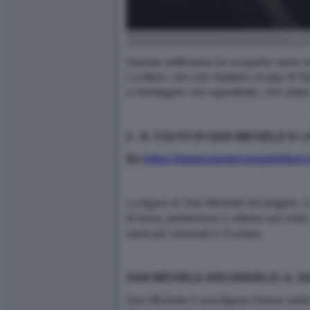
Questa settimana ho scoperto varie c
Lucifero, che osò mettersi al pari di D
e montagne; ma soprattutto, che sette 
2 - IL CULTO DI SAN MICHELE E
Da
https://www.santarcangelofiere.i
La figura di San Michele Arcangelo, il
di forza, protezione e vittoria sul male
santi più venerati in Europa.
SAN MICHELE ARCANGELO: IL GU
San Michele è una figura chiave nelle 