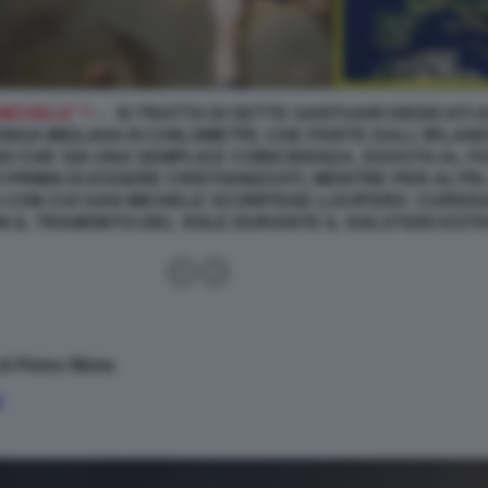
 MICHELE”?
– SI TRATTA DI SETTE SANTUARI DEDICATI
UNGA MIGLIAIA DI CHILOMETRI, CHE PARTE DALL’IRLANDA
O CHE SIA UNA SEMPLICE COINCIDENZA, DOVUTA AL F
O PRIMA DI ESSERE CRISTIANIZZATI, MENTRE PER ALTRI
CON CUI SAN MICHELE SCONFISSE LUCIFERO CURIOSA
 IL TRAMONTO DEL SOLE DURANTE IL SOLSTIZIO ES
di Pietro Minto
/