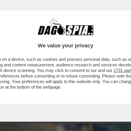
We value your privacy
 on a device, such as cookies and process personal data, such as uni
ising and content measurement, audience research and services deve
gh device scanning. You may click to consent to our and our
1731 par
ferences before consenting or to refuse consenting. Please note th
essing. Your preferences will apply to this website only. You can cha
on at the bottom of the webpage.