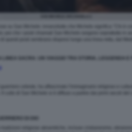
SAN MICHELE ARCANGELO 2
ose su San Michele: innanzitutto che Michele significa "Chi è
io; poi che i posti chiamati San Michele sorgono soprattutto in a
di questi posti sembrano disporsi lungo una linea retta, dal Medi
 LA LINEA SACRA: UN VIAGGIO TRA STORIA, LEGGENDA E
t
 guerriero celeste, ha affascinato l'immaginario religioso e cult
. Il culto di San Michele si è diffuso a partire dai primi secoli d
ERRIERO DI DIO
tradizioni religiose abramitiche, incluse cristianesimo, ebraism