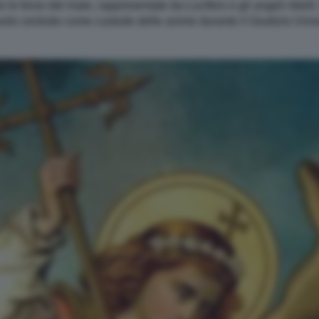
ro le forze del male, rappresentate da Lucifero e gli angeli ribelli
ruolo centrale come custode delle anime durante il Giudizio Univ