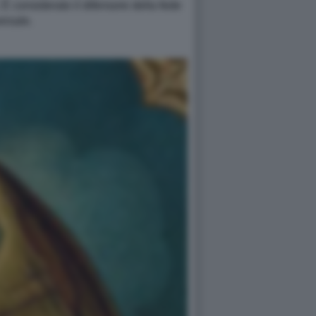
. È considerato il difensore della fede
ersale.