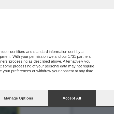
que identifiers and standard information sent by a
lopment. With your permission we and our
1731 partners
tners
’ processing as described above. Alternatively you
at some processing of your personal data may not require
nge your preferences or withdraw your consent at any time
Manage Options
Accept All