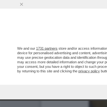
We and our
1731 partners
store and/or access information
device for personalised advertising and content, advert
may use precise geolocation data and identification throu
may access more detailed information and change your pre
your consent, but you have a right to object to such proc
by returning to this site and clicking the
privacy policy
butt