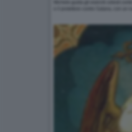
Michele guida gli eserciti celesti cont
e il protettore contro Satana, con un 