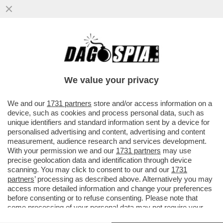
We value your privacy
We and our
1731 partners
store and/or access information on a
device, such as cookies and process personal data, such as
unique identifiers and standard information sent by a device for
personalised advertising and content, advertising and content
measurement, audience research and services development.
With your permission we and our
1731 partners
may use
precise geolocation data and identification through device
scanning. You may click to consent to our and our
1731
partners
’ processing as described above. Alternatively you may
access more detailed information and change your preferences
before consenting or to refuse consenting. Please note that
some processing of your personal data may not require your
007? NO, ZERO ZERO TETTE! -
ANASTASIIA
consent, but you have a right to object to such processing. Your
BEREZOVSKA,
CHE A MONACO HA LANCIATO UNA