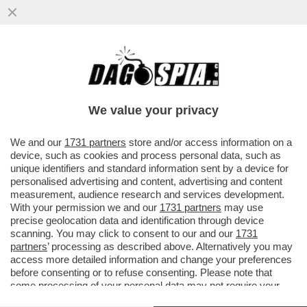
We value your privacy
We and our
1731 partners
store and/or access information on a
device, such as cookies and process personal data, such as
unique identifiers and standard information sent by a device for
personalised advertising and content, advertising and content
measurement, audience research and services development.
With your permission we and our
1731 partners
may use
precise geolocation data and identification through device
scanning. You may click to consent to our and our
1731
partners
’ processing as described above. Alternatively you may
access more detailed information and change your preferences
before consenting or to refuse consenting. Please note that
some processing of your personal data may not require your
consent, but you have a right to object to such processing. Your
IL CAPITONE NELLA RETE? –
SECONDO “DIVA E