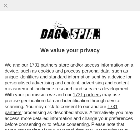
We value your privacy
We and our
1731 partners
store and/or access information on a
device, such as cookies and process personal data, such as
unique identifiers and standard information sent by a device for
personalised advertising and content, advertising and content
measurement, audience research and services development.
With your permission we and our
1731 partners
may use
precise geolocation data and identification through device
scanning. You may click to consent to our and our
1731
partners
’ processing as described above. Alternatively you may
access more detailed information and change your preferences
before consenting or to refuse consenting. Please note that
some processing of your personal data may not require your
consent, but you have a right to object to such processing. Your
ESTATE, PER TROMBARE MOLLATE IL VIAGRA
E