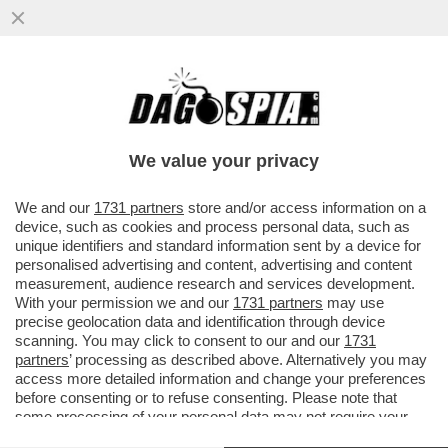
We value your privacy
We and our
1731 partners
store and/or access information on a
device, such as cookies and process personal data, such as
unique identifiers and standard information sent by a device for
personalised advertising and content, advertising and content
measurement, audience research and services development.
With your permission we and our
1731 partners
may use
precise geolocation data and identification through device
scanning. You may click to consent to our and our
1731
partners
’ processing as described above. Alternatively you may
SEMBRA UNA FERRARI, MA NON È –
A CATANZARO
access more detailed information and change your preferences
UN UOMO TRASFORMA LA SUA TOYOTA IN
before consenting or to refuse consenting. Please note that
UNA...FERRARI F355 GTS, SOSTITUENDO ALCUNE
some processing of your personal data may not require your
PARTI CON COMPONENTI CONTRAFFATTI,
PER POI
consent, but you have a right to object to such processing. Your
METTERLA IN VENDITA COME SE FOSSE ORIGINALE