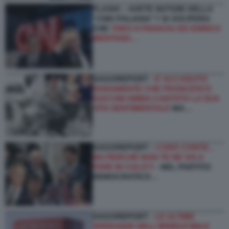
FLASH! – AVETE NOTIZIE DELLA
“CNN ITALIANA”? SI VOCIFERA
CHE
THEO KYRIAKOU ED ENRICO
MENTANA…
DAGOREPORT -
E’ ACCADUTO
RARAMENTE CHE FRANCESCO
GUCCINI ABBIA CANTATO LA SUA
VITA SENTIMENTALE
MA…
DAGOREPORT –
CARO CONTE...
MA PERCHÉ NON TE NE VAI A
FARE IN CULO?!
- NEL PARTITO
DEMOCRATICO…
DAGOREPORT -
LE ULTIME
SPERANZE DELL’IRRIDUCIBILE