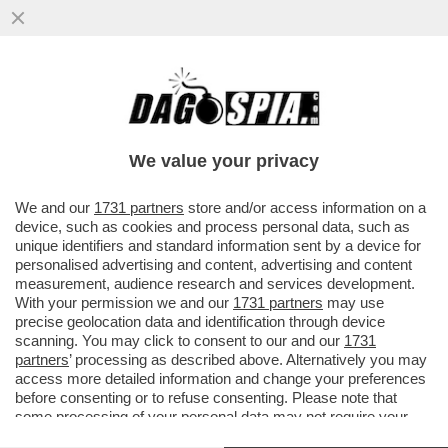
We value your privacy
We and our
1731 partners
store and/or access information on a
device, such as cookies and process personal data, such as
unique identifiers and standard information sent by a device for
personalised advertising and content, advertising and content
measurement, audience research and services development.
With your permission we and our
1731 partners
may use
precise geolocation data and identification through device
scanning. You may click to consent to our and our
1731
partners
’ processing as described above. Alternatively you may
access more detailed information and change your preferences
before consenting or to refuse consenting. Please note that
FLASH! -
GAVINO RAOUL PIRAS,
EX 007 ITALIANO
some processing of your personal data may not require your
CHE PASSAVA DOSSIER TOP SECRET AI RUSSI,
HA 59
consent, but you have a right to object to such processing. Your
ANNI ED È IN PENSIONE DAL 2012. QUINDI, HA