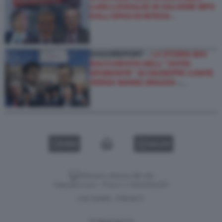
LUIGI LOVAGLIO DI SALVARE MPS
DALL’OPAS DI INTESA…
DAGOREPORT –
LA STORIA MAI
RACCONTATA DELL'''ASTIO
SPUMANTE'' DI GIUSEPPE CONTE
VERSO MARIO DRAGHI
-…
VIDEO
GALLERY
Versione classica del sito
Dagospia S.p.A. - P.iva e c.f. 06163551002
CHI SIAMO
PRIVACY
-
Gestione tecnica