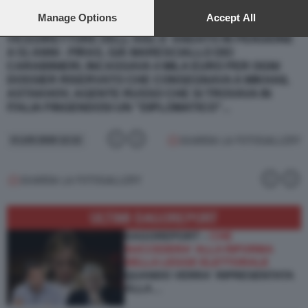
preferences will apply to this website only. You can change
SMESSO DI LAVORARE A SOLI 45 ANNI?
(NIENTE
your preferences or withdraw your consent at any time by
Manage Options
Accept All
MALE LAVORARE PER I SERVIZI!) - DEL DEO, EX
returning to this site and clicking the
privacy policy
button at the
VICEDIRETTORE DELL'AISI, E' ANDATO IN PENSIONE
bottom of the webpage.
A 51 ANNI - PIRAS, GIÀ MARESCIALLO DEI
CARABINIERI, INCASSAVA 4 MILA EURO PER OGNI
DOSSIER RISERVATO CHE CONSEGNAVA A MIKHAIL
ASTAKHOV, AGENTE RUSSO CHE SI TROVAVA IN
ITALIA FINGENDOSI UN "DIPLOMATICO"...
GUARDA LA FOTOGALLERY
8 LUG 2026 12:12
GUARDA LA FOTOGALLERY
ULTIMI DAGOREPORT
DAGOREPORT –
CHE
SUCCEDERA' ALLA RIFORMA
DELLA LEGGE ELETTORALE
QUANDO VERRA' RIPRESENTATA
ALLA…