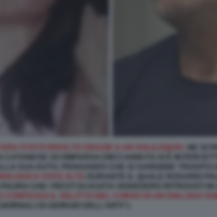
O ERA STATO RISOLTO GRAZIE A UN SOLILOQUIO.
NE SCR
 CATANESE SCOMPARSA DIECI ANNI FA SI È INTERCETT
LLA SUA AUTO, PENSANDO CHE SI SAREBBE TRADITO
NOLOGO A VOCE ALTA
DURANTE IL QUALE ROSARIO PA
AURA CHE I RESTI DI AGATA VENISSERO RITROVATI I
O CONFESSA IL DELITTO NEL CORSO DI UN DIALOGO S
IORNALI DI GIORGIO DELL’ARTI”)