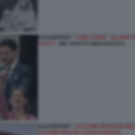
DAGOREPORT –
CARO CONTE... MA PERCHÉ
CULO?!
- NEL PARTITO DEMOCRATICO…
DAGOREPORT -
LE ULTIME SPERANZE DELL
SALVARE MPS DALL’OPAS DI INTESA…