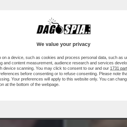
We value your privacy
 on a device, such as cookies and process personal data, such as uni
ising and content measurement, audience research and services deve
gh device scanning. You may click to consent to our and our
1731 par
ferences before consenting or to refuse consenting. Please note th
essing. Your preferences will apply to this website only. You can cha
on at the bottom of the webpage.