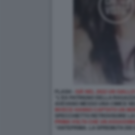
FLASH -
GIÀ NEL 2022 UN GIALL
“L'EX PATRIGNO DELLA RAGAZZA
AVEVANO MESSO UNA CIMICE NE
INVECE HANNO CAPTATO UN MO
SPECCHIETTO RETROVISORE LA P
PRIMA VOLTA CHE UN ASSASSIN
“ANTEPRIMA. LA SPREMUTA DEI G