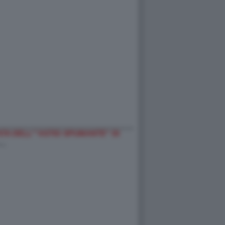
A DELL'''ASTIO SPUMANTE'' DI
-…