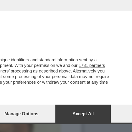
que identifiers and standard information sent by a
lopment. With your permission we and our
1731 partners
tners
’ processing as described above. Alternatively you
at some processing of your personal data may not require
nge your preferences or withdraw your consent at any time
Manage Options
Accept All