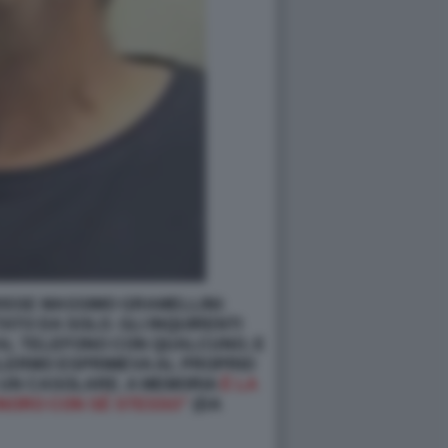
ISSE MASSIMO GRAMELLINI:
ATO DA SOLO. GLI INQUIRENTI
 AL TELEFONO CON QUALCUNO, E
LERMO ESPRIMEVA AL PROPRIO
N UN CASOLARE. A MEMORIA
È LA
ONORO CON SÉ STESSO”
(DA