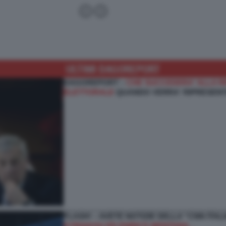
ULTIMI DAGOREPORT
DAGOREPORT –
CHE SUCCEDERA' ALLA R
ELETTORALE
QUANDO VERRA' RIPRESENT
FLASH! – AVETE NOTIZIE DELLA “CNN ITA
KYRIAKOU ED ENRICO MENTANA…