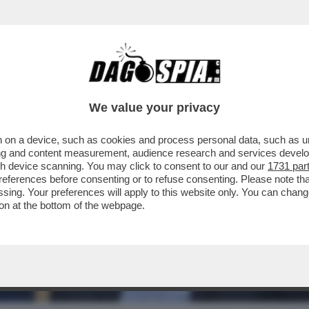
We value your privacy
 on a device, such as cookies and process personal data, such as uni
ising and content measurement, audience research and services deve
gh device scanning. You may click to consent to our and our
1731 par
ferences before consenting or to refuse consenting. Please note th
essing. Your preferences will apply to this website only. You can cha
on at the bottom of the webpage.