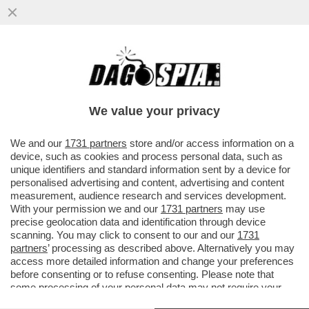
We value your privacy
We and our
1731 partners
store and/or access information on a
device, such as cookies and process personal data, such as
unique identifiers and standard information sent by a device for
personalised advertising and content, advertising and content
measurement, audience research and services development.
With your permission we and our
1731 partners
may use
precise geolocation data and identification through device
scanning. You may click to consent to our and our
1731
partners
’ processing as described above. Alternatively you may
access more detailed information and change your preferences
FLASH - UN PROFESSORE DI GRECO, FRANCESCO
before consenting or to refuse consenting. Please note that
GUGLIELMINO, DISSE UN GIORNO A VERGA,
some processing of your personal data may not require your
PARLANDO DEI SICILIANI: “SIAMO ROMANTICI”, E
consent, but you have a right to object to such processing. Your
VERGA GLI RISPOSE: “MA CHE ROMANTICI, FIGLIO