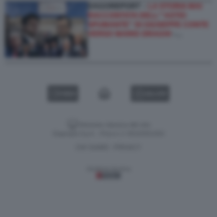
DAGOREPORT –
LA STORIA MAI
RACCONTATA DELL'''ASTIO
SPUMANTE'' DI GIUSEPPE CONTE
VERSO MARIO DRAGHI
-…
VIDEO
GALLERY
Versione classica del sito
Dagospia S.p.A. - P.iva e c.f. 06163551002
CHI SIAMO
PRIVACY
-
Gestione tecnica