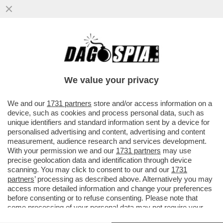
We value your privacy
We and our
1731 partners
store and/or access information on a
device, such as cookies and process personal data, such as
unique identifiers and standard information sent by a device for
personalised advertising and content, advertising and content
measurement, audience research and services development.
With your permission we and our
1731 partners
may use
precise geolocation data and identification through device
scanning. You may click to consent to our and our
1731
partners
’ processing as described above. Alternatively you may
access more detailed information and change your preferences
GIOVENTÙ BRUCIATA DAI SOCIAL –
DA OGGI È IN
before consenting or to refuse consenting. Please note that
VIGORE IN MALESIA LA LEGGE CHE VIETA L’UTILIZZO
some processing of your personal data may not require your
DEI SOCIAL MEDIA AI MINORI DI 16 ANNI
– LE
consent, but you have a right to object to such processing. Your
PIATTAFORME (TRA CUI FACEBOOK, INSTAGRAM,